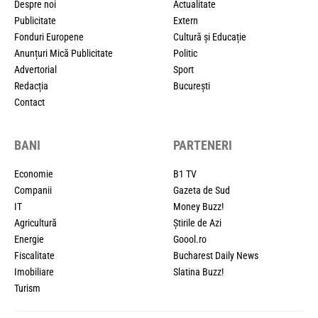
Despre noi
Actualitate
Publicitate
Extern
Fonduri Europene
Cultură și Educație
Anunțuri Mică Publicitate
Politic
Advertorial
Sport
Redacția
București
Contact
BANI
PARTENERI
Economie
B1 TV
Companii
Gazeta de Sud
IT
Money Buzz!
Agricultură
Știrile de Azi
Energie
Goool.ro
Fiscalitate
Bucharest Daily News
Imobiliare
Slatina Buzz!
Turism