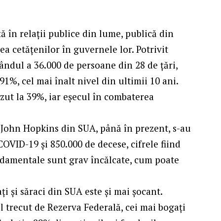
 în relații publice din lume, publică din
a cetățenilor în guvernele lor. Potrivit
ândul a 36.000 de persoane din 28 de țări,
1%, cel mai înalt nivel din ultimii 10 ani.
ăzut la 39%, iar eșecul în combaterea
a John Hopkins din SUA, până în prezent, s-au
COVID-19 și 850.000 de decese, cifrele fiind
ndamentale sunt grav încălcate, cum poate
i și săraci din SUA este și mai șocant.
l trecut de Rezerva Federală, cei mai bogați