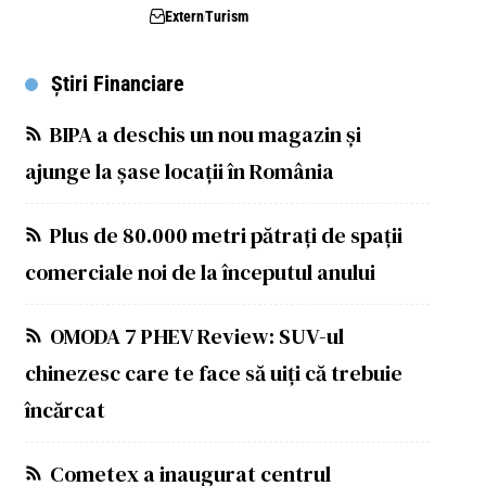
Extern
Turism
Știri Financiare
BIPA a deschis un nou magazin și
ajunge la șase locații în România
Plus de 80.000 metri pătrați de spații
comerciale noi de la începutul anului
OMODA 7 PHEV Review: SUV-ul
chinezesc care te face să uiți că trebuie
încărcat
Cometex a inaugurat centrul