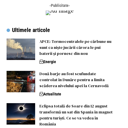
-Publicitate-
Ultimele articole
APCE: Termocentralele pe cărbune nu
sunt ca niște jucării cărora le pui
baterii și pornesc din nou
Energie
Două barje au fost scufundate
controlat în Dunăre pentru a limita
scăderea nivelului apei la Cernavodă
Actualitate
Eclipsa totală de Soare din 12 august
transformă un sat din Spania în magnet
pentru turiști. Ce se va vedea în
România