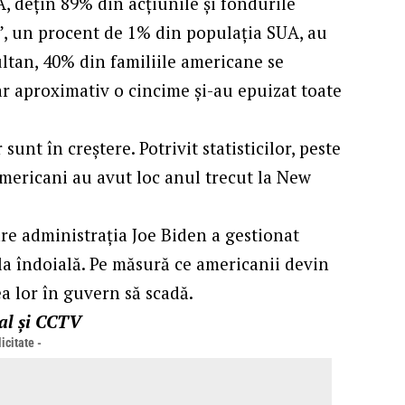
, dețin 89% din acțiunile și fondurile
i”, un procent de 1% din populația SUA, au
ultan, 40% din familiile americane se
iar aproximativ o cincime și-au epuizat toate
nt în creștere. Potrivit statisticilor, peste
americani au avut loc anul trecut la New
are administrația Joe Biden a gestionat
 la îndoială. Pe măsură ce americanii devin
ea lor în guvern să scadă.
nal și CCTV
icitate -