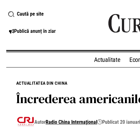
Caută pe site
Publică anunț în ziar
Actualitate
Eco
ACTUALITATEA DIN CHINA
Încrederea americanil
Autor
Radio China Internaţional
Publicat 20 ianuar