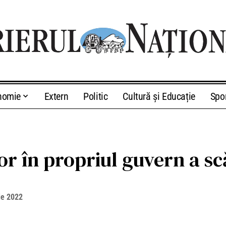
nomie
Extern
Politic
Cultură și Educație
Spo
or în propriul guvern a s
ie 2022