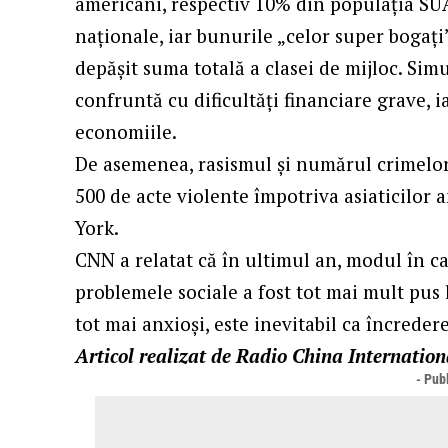
americani, respectiv 10% din populația SUA
naționale, iar bunurile „celor super bogaț
depășit suma totală a clasei de mijloc. Sim
confruntă cu dificultăți financiare grave, 
economiile.
De asemenea, rasismul și numărul crimelor su
500 de acte violente împotriva asiaticilor 
York.
CNN a relatat că în ultimul an, modul în c
problemele sociale a fost tot mai mult pus
tot mai anxioși, este inevitabil ca încreder
Articol realizat de Radio China Internatio
- Publ