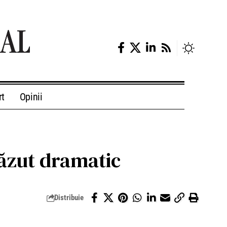
rt
Opinii
căzut dramatic
Distribuie