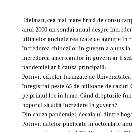
Edelman, cea mai mare firmă de consultanță
anul 2000 un sondaj anual despre încredere
ultimelor anchete realizate de agenție în r
încrederea chinezilor în guvern a ajuns la 9
Încrederea americanilor în guvern ar fi sc
pandemiei ar fi cauza principală.
Potrivit cifrelor furnizate de Universitate
înregistrat peste 65 de milioane de cazuri 
pe primul loc în lume. Când drepturile fu
poporul să aibă încredere în guvern?
Din cauza pandemiei, decalajul dintre bogaț
Potrivit datelor publicate în octombrie anu