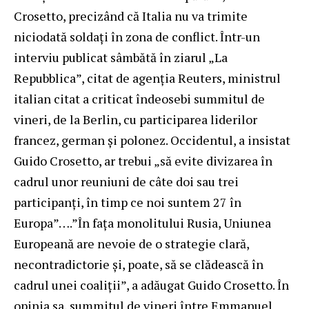
Crosetto, precizând că Italia nu va trimite
niciodată soldați în zona de conflict. Într-un
interviu publicat sâmbătă în ziarul „La
Repubblica”, citat de agenția Reuters, ministrul
italian citat a criticat îndeosebi summitul de
vineri, de la Berlin, cu participarea liderilor
francez, german și polonez. Occidentul, a insistat
Guido Crosetto, ar trebui „să evite divizarea în
cadrul unor reuniuni de câte doi sau trei
participanți, în timp ce noi suntem 27 în
Europa”….”În fața monolitului Rusia, Uniunea
Europeană are nevoie de o strategie clară,
necontradictorie și, poate, să se clădească în
cadrul unei coaliții”, a adăugat Guido Crosetto. În
opinia sa, summitul de vineri între Emmanuel