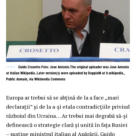
Guido Crosetto Foto: Jose Antonio.The original uploader was Jose Antonio
at Italian Wikipedia..Later version(s) were uploaded by DoppioM at it.wikipedia.,
Public domain, via Wikimedia Commons
Europa ar trebui să se abțină de la a face „mari
declarații” și de la a-și etala contradicțiile privind
războiul din Ucraina… Ar trebui mai degrabă să-și
definească o strategie clară și unită în fața Rusiei
– susține ministrul italian al Apărării, Guido