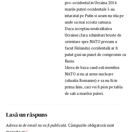
pro-occidental in Ucraina 2014
marile puteri occidentale l-au
intaratat pe Putin si acum nu stiu pe
unde sa mai scoata camasa.
Daca acceptau neutralitatea
Ucrainei (fara schimbari bruste de
orientare spre NATO precum a
facut Finlanda) occidentalii ar fi
putut gasi un punct de compromis cu
Rusia.
Ideea de baza cand esti membru
NATO si nu ai arme nucleare
(situatia Romaniei) e sa nu fii in
prima linie, caci vei fi pion pe tabla
de sah a marilor puteri.
Lasă un răspuns
Adresa ta de email nu va fi publicată.
Câmpurile obligatorii sunt
marcate cu
*