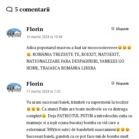
5 comentarii
Florin
Răspunde
16 martie 2024 la 19:44
Adica poponarul macrou a luat iar moooooieeeeee
. ROMÂNIA TREZESTE TE, ROEXIT, NATOEXIT,
NATIONALIZARE FARA DESPAGUBIRI, YANKEES GO
HOME, TRAIASCA ROMÂNIA LIBERA
Florin
Răspunde
17 martie 2024 la 7:53
Va uram succesuri baieti, trimiteti va supermenii la tocător
. Ca atunci Putin are toate motivele sa va distruga
compket
. Deja PATRIOTUL PUTIN a intredeschis cutia cu
maimuțe si a ieșit o(una bucata) bomba cu vid care a
exterminat 300(trei sute) de bandetisti suacrainieni
.
Succesuri baieti, gandoti ca ce pot face mii de bombe mult