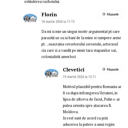
extinderea razboiului.
Florin
Răspunde
18 martie 2024 la 11:15
Da mi si mie un singur motiv argumentat pt care
parazitii ue sa ia bani de la mine si cumpere arme
pt….suacraina cersetorului cersenski, actorasul
cia care si a vandit pe nimic tara stapanilor sai,
colonialistii amerloci
Clevetici
Răspunde
19 martie 2024 la 12:11
Motivul plauzibil pentru Romania ar
fi ca dupa infrangerea Ucrainei, in
lipsa de altceva de facut, Putin s-ar
putea orienta spre atacarea R.
Moldova.
In rest sunt de acord ca prin
aducerea la putere a unui regim