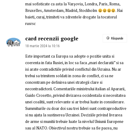
mai sofisticate ca asta la Varșovia, Londra, Paris, Roma,
Bruxelles, Amsterdam, Madrid, Stockholm
. Hai
baieti, curaj, trimiteti va zdrentele drogate la tocatorul
rusrsc
card recenzii google
Răspunde
18 martie 2024 la 10:16
Este important ca Europa sa adopte o pozitie unita si
coerenta in fata Rusiei, in loc sa faca „mari declaratii” si sa
isi arate contradictiile privind conflictul din Ucraina. Nu ar
trebui sa trimitem soldati in zona de conflict, ci sa ne
concentram pe definirea unei strategii clare si
necontradictorii. Comentariile ministrului italian al Apararii,
Guido Crosetto, privind divizarea occidentala si necesitatea
unei coalitii, sunt relevante si ar trebui luate in considerare.
Summiturile cu doar doi sau trei lideri sunt contraproductive
si nu ajuta la sustinerea Ucrainei. Deciziile privind livrarea
de arme si munitii trebuie luate la nivelul Uniunii Europene
sau al NATO. Obiectivul nostru trebuie sa fie pacea, nu