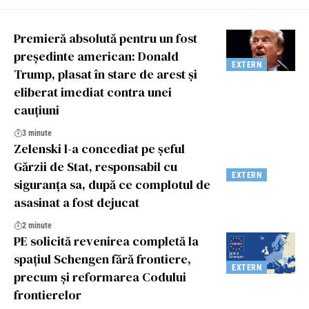
Premieră absolută pentru un fost
președinte american: Donald
EXTERN
Trump, plasat în stare de arest și
eliberat imediat contra unei
cauțiuni
3 minute
Zelenski l-a concediat pe șeful
Gărzii de Stat, responsabil cu
EXTERN
siguranța sa, după ce complotul de
asasinat a fost dejucat
2 minute
PE solicită revenirea completă la
spațiul Schengen fără frontiere,
EXTERN
precum și reformarea Codului
frontierelor