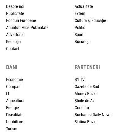
Despre noi
Actualitate
Publicitate
Extern
Fonduri Europene
Cultură și Educație
Anunțuri Mică Publicitate
Politic
Advertorial
Sport
Redacția
București
Contact
BANI
PARTENERI
Economie
B1 TV
Companii
Gazeta de Sud
IT
Money Buzz!
Agricultură
Știrile de Azi
Energie
Goool.ro
Fiscalitate
Bucharest Daily News
Imobiliare
Slatina Buzz!
Turism