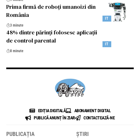
Prima firmă de roboți umanoizi din
România
IT
3 minute
48% dintre părinți folosesc aplicații
de control parental
IT
8 minute
EDIȚIA DIGITALĂ
ABONAMENT DIGITAL
PUBLICĂ ANUNȚ ÎN ZIAR
CONTACTEAZĂ-NE
PUBLICAȚIA
ȘTIRI