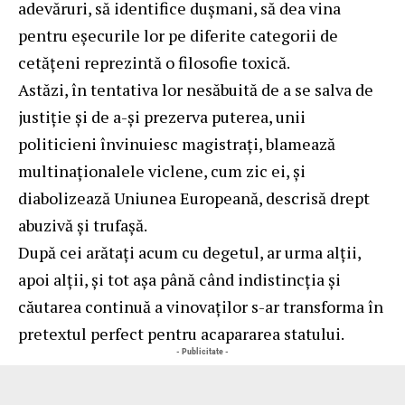
adevăruri, să identifice dușmani, să dea vina
pentru eșecurile lor pe diferite categorii de
cetățeni reprezintă o filosofie toxică.
Astăzi, în tentativa lor nesăbuită de a se salva de
justiție și de a-și prezerva puterea, unii
politicieni învinuiesc magistrați, blamează
multinaționalele viclene, cum zic ei, și
diabolizează Uniunea Europeană, descrisă drept
abuzivă și trufașă.
După cei arătați acum cu degetul, ar urma alții,
apoi alții, și tot așa până când indistincția și
căutarea continuă a vinovaților s-ar transforma în
pretextul perfect pentru acapararea statului.
- Publicitate -