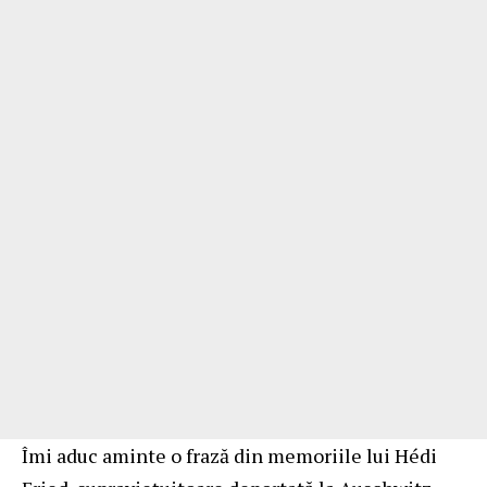
Îmi aduc aminte o frază din memoriile lui Hédi