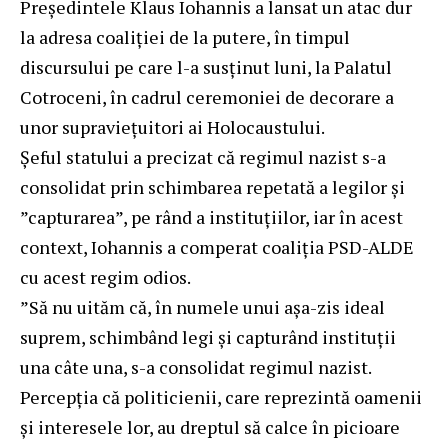
Președintele
Klaus Iohannis
a lansat un atac dur
la adresa coaliției de la putere, în timpul
discursului pe care l-a susținut luni, la Palatul
Cotroceni, în cadrul ceremoniei de decorare a
unor supraviețuitori ai Holocaustului.
Șeful statului a precizat că regimul nazist s-a
consolidat prin schimbarea repetată a legilor și
”capturarea”, pe rând a instituțiilor, iar în acest
context, Iohannis a comperat coaliția PSD-ALDE
cu acest regim odios.
”Să nu uităm că, în numele unui așa-zis ideal
suprem, schimbând legi și capturând instituții
una câte una, s-a consolidat regimul nazist.
Percepția că politicienii, care reprezintă oamenii
și interesele lor, au dreptul să calce în picioare