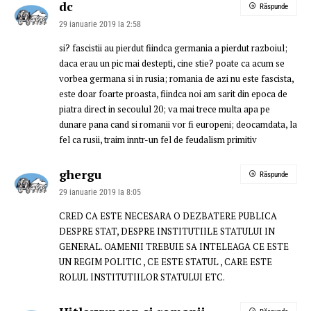
dc
Răspunde
29 ianuarie 2019 la 2:58
si? fascistii au pierdut fiindca germania a pierdut razboiul;
daca erau un pic mai destepti, cine stie? poate ca acum se
vorbea germana si in rusia; romania de azi nu este fascista,
este doar foarte proasta, fiindca noi am sarit din epoca de
piatra direct in secoulul 20; va mai trece multa apa pe
dunare pana cand si romanii vor fi europeni; deocamdata, la
fel ca rusii, traim inntr-un fel de feudalism primitiv
ghergu
Răspunde
29 ianuarie 2019 la 8:05
CRED CA ESTE NECESARA O DEZBATERE PUBLICA
DESPRE STAT, DESPRE INSTITUTIILE STATULUI IN
GENERAL. OAMENII TREBUIE SA INTELEAGA CE ESTE
UN REGIM POLITIC , CE ESTE STATUL , CARE ESTE
ROLUL INSTITUTIILOR STATULUI ETC.