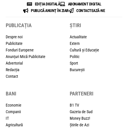
EDIȚIA DIGITALĂ
ABONAMENT DIGITAL
PUBLICĂ ANUNȚ ÎN ZIAR
CONTACTEAZĂ-NE
PUBLICAȚIA
ȘTIRI
Despre noi
Actualitate
Publicitate
Extern
Fonduri Europene
Cultură și Educație
Anunțuri Mică Publicitate
Politic
Advertorial
Sport
Redacția
București
Contact
BANI
PARTENERI
Economie
B1 TV
Companii
Gazeta de Sud
IT
Money Buzz!
Agricultură
Știrile de Azi