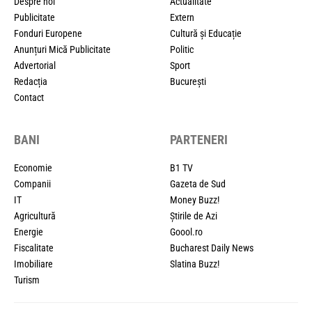
Despre noi
Actualitate
Publicitate
Extern
Fonduri Europene
Cultură și Educație
Anunțuri Mică Publicitate
Politic
Advertorial
Sport
Redacția
București
Contact
BANI
PARTENERI
Economie
B1 TV
Companii
Gazeta de Sud
IT
Money Buzz!
Agricultură
Știrile de Azi
Energie
Goool.ro
Fiscalitate
Bucharest Daily News
Imobiliare
Slatina Buzz!
Turism