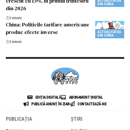
crescut cu 15%, în primul trimestru
ACTUALITATEA
DIN CHINA
din 2026
3 minute
China: Politicile tarifare americane
produc efecte inverse
ACTUALITATEA
DIN CHINA
3 minute
EDIȚIA DIGITALĂ
ABONAMENT DIGITAL
PUBLICĂ ANUNȚ ÎN ZIAR
CONTACTEAZĂ-NE
PUBLICAȚIA
ȘTIRI