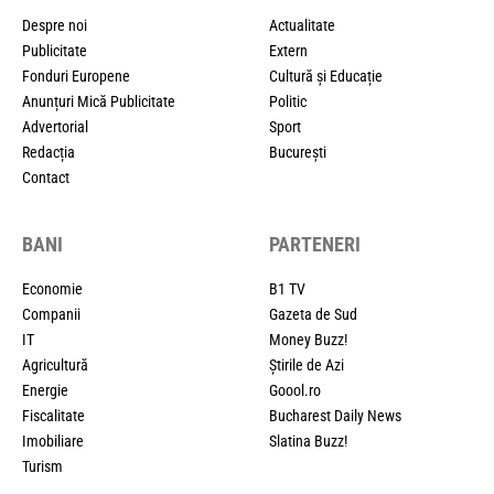
Despre noi
Actualitate
Publicitate
Extern
Fonduri Europene
Cultură și Educație
Anunțuri Mică Publicitate
Politic
Advertorial
Sport
Redacția
București
Contact
BANI
PARTENERI
Economie
B1 TV
Companii
Gazeta de Sud
IT
Money Buzz!
Agricultură
Știrile de Azi
Energie
Goool.ro
Fiscalitate
Bucharest Daily News
Imobiliare
Slatina Buzz!
Turism