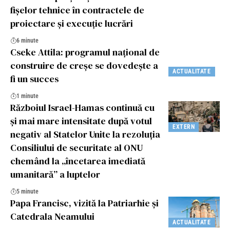
fișelor tehnice în contractele de
proiectare și execuție lucrări
6 minute
Cseke Attila: programul național de
construire de creșe se dovedește a
ACTUALITATE
fi un succes
1 minute
Războiul Israel-Hamas continuă cu
și mai mare intensitate după votul
EXTERN
negativ al Statelor Unite la rezoluția
Consiliului de securitate al ONU
chemând la „încetarea imediată
umanitară” a luptelor
5 minute
Papa Francisc, vizită la Patriarhie și
Catedrala Neamului
ACTUALITATE