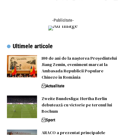
-Publicitate-
Ultimele articole
100 de ani de la nașterea Președintelui
Jiang Zemin, eveniment marcat la
Ambasada Republicii Populare
Chineze în România
Actualitate
Zweite Bundesliga: Hertha Berlin
debutează cu victorie pe terenul lui
Bochum
Sport
ARACO a prezentat principalele