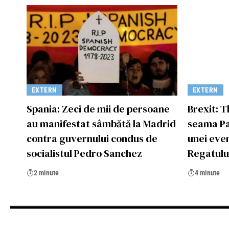
EXTERN
EXTERN
Spania: Zeci de mii de persoane
Brexit: T
au manifestat sâmbătă la Madrid
seama Pa
contra guvernului condus de
unei even
socialistul Pedro Sanchez
Regatului
2 minute
4 minute