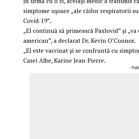
În urmă cu o zi, același medic a transmis 
simptome ușoare „ale căilor respiratorii su
Covid-19”.
„El continuă să primească Paxlovid” și „va
american”, a declarat Dr. Kevin O’Connor.
„El este vaccinat și se confruntă cu simpto
Casei Albe, Karine Jean-Pierre.
- Publ