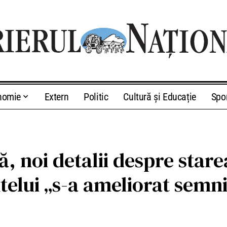
nomie
Extern
Politic
Cultură și Educație
Spo
, noi detalii despre stare
telui „s-a ameliorat semni