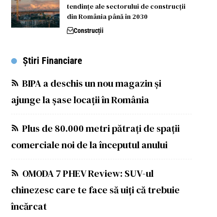
tendințe ale sectorului de construcții
din România până în 2030
Construcții
Știri Financiare
BIPA a deschis un nou magazin și
ajunge la șase locații în România
Plus de 80.000 metri pătrați de spații
comerciale noi de la începutul anului
OMODA 7 PHEV Review: SUV-ul
chinezesc care te face să uiți că trebuie
încărcat