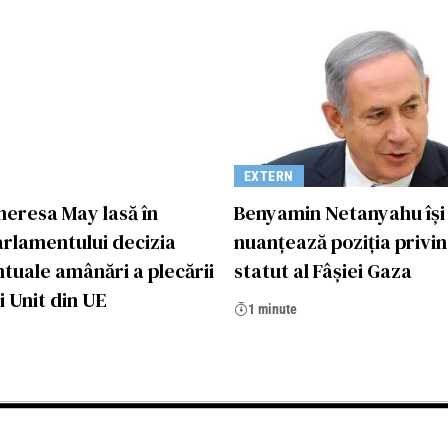
EXTERN
heresa May lasă în
Benyamin Netanyahu își
rlamentului decizia
nuanțează poziția privin
tuale amânări a plecării
statut al Fâșiei Gaza
 Unit din UE
1 minute