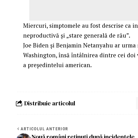
Miercuri, simptomele au fost descrise ca i
neproductivă și „stare generală de rău”.
Joe Biden și Benjamin Netanyahu ar urma s
Washington, însă întâlnirea dintre cei doi
a președintelui american.
Distribuie articolul
ARTICOLUL ANTERIOR
Nouă români reținuți după incidentele