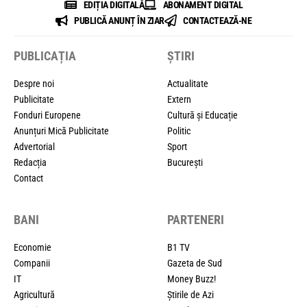
EDIȚIA DIGITALĂ
ABONAMENT DIGITAL
PUBLICĂ ANUNȚ ÎN ZIAR
CONTACTEAZĂ-NE
PUBLICAȚIA
ȘTIRI
Despre noi
Actualitate
Publicitate
Extern
Fonduri Europene
Cultură și Educație
Anunțuri Mică Publicitate
Politic
Advertorial
Sport
Redacția
București
Contact
BANI
PARTENERI
Economie
B1 TV
Companii
Gazeta de Sud
IT
Money Buzz!
Agricultură
Știrile de Azi