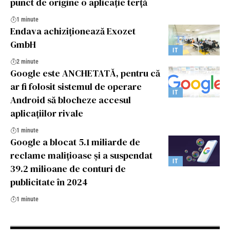
punct de origine o aplicație terță
1 minute
Endava achiziționează Exozet
GmbH
IT
2 minute
Google este ANCHETATĂ, pentru că
ar fi folosit sistemul de operare
IT
Android să blocheze accesul
aplicațiilor rivale
1 minute
Google a blocat 5.1 miliarde de
reclame malițioase și a suspendat
IT
39.2 milioane de conturi de
publicitate în 2024
1 minute