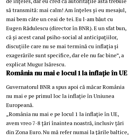
de înțeles, dar eu cred că autoritățile asta trebuie
să transmită: mai calm! Am înțeles și eu mesajul,
mai bem câte un ceai de tei. Eu l-am băut cu
Eugen Rădulescu (director în BNR). E un sfat bun,
că și acest canal psiho-social al anticipațiilor,
discuțiile care nu se mai termină cu inflația și
exagerările sunt specifice, dar ele nu fac bine”, a
explicat Mugur Isărescu.
România nu mai e locul 1 la inflație în UE
Guvernatorul BNR a spus apoi că măcar România
nu mai e pe primul loc la inflație în Uniunea
Europeană.
„România nu mai e pe locul 1 la inflaţie în UE,
avem vreo 7-8 ţări înaintea noastră, inclusiv ţări
din Zona Euro. Nu mă refer numai la ţările baltice,