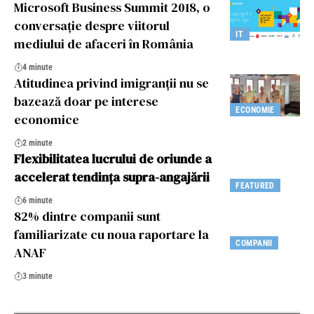
Microsoft Business Summit 2018, o
conversație despre viitorul
IT
mediului de afaceri în România
4 minute
Atitudinea privind imigranții nu se
bazează doar pe interese
ECONOMIE
economice
2 minute
Flexibilitatea lucrului de oriunde a
accelerat tendința supra-angajării
FEATURED
6 minute
82% dintre companii sunt
familiarizate cu noua raportare la
COMPANII
ANAF
3 minute