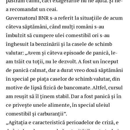
păstrăm calmi, căci exagerările nu ne ajută. Și ne-
a recomandat un ceai.
Guvernatorul BNR s-a referit la situațiile de acum
câteva săptămâni, când mulți români s-au
îmbulzit să cumpere ulei comestibil ori s-au
înghesuit la benzinării și la casele de schimb
valutar: „Avem şi câteva episoade de panică, le-
am trăit cu toţii, nu le dezvolt. A fost un început
de panică calmat, dar a durat vreo două săptămâni
în special pe piaţa caselor de schimb valutar, din
motive de lipsă fizică de bancomate. Altfel, cursul
am reuşit să îl ţinem stabil. Dar a fost panică şi în
ce priveşte unele alimente, în special uleiul
comestibil şi carburanţii”.
„Agitația e caracteristică perioadelor de criză, e