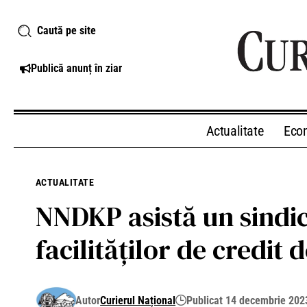
Caută pe site
Publică anunț în ziar
Actualitate
Eco
ACTUALITATE
NNDKP asistă un sindica
facilităților de credit
Autor
Curierul Național
Publicat 14 decembrie 202