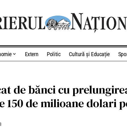
nomie
Extern
Politic
Cultură și Educație
Spo
t de bănci cu prelungirea 
 de 150 de milioane dolari
3