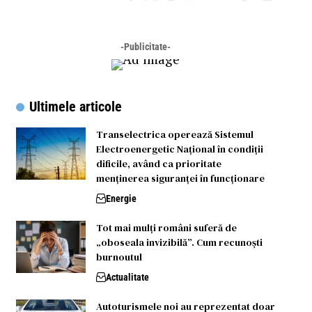
-Publicitate-
Ultimele articole
Transelectrica operează Sistemul
Electroenergetic Național în condiții
dificile, având ca prioritate
menținerea siguranței în funcționare
Energie
Tot mai mulți români suferă de
„oboseala invizibilă”. Cum recunoști
burnoutul
Actualitate
Autoturismele noi au reprezentat doar