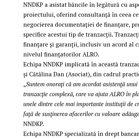
NNDKP a asistat băncile în legătură cu as
proiectului, oferind consultanță în ceea ce
negocierea documentației de finanțare, pre
specifice acestui tip de tranzacții. Tranzac
finanțare și garanții, inclusiv un acord al 
nivelul finanțatorilor ALRO.
Echipa NNDKP implicată în această tranzac
și Cătălina Dan (Asociat), din cadrul practi
„
Suntem onorați că am acordat asistență unui 
tranzacție complexă, care va ajuta ALRO în pla
unele dintre cele mai importante instituții de
față de susținerea afacerilor cu valoare adău
NNDKP.
Echipa NNDKP specializată în drept bancar 