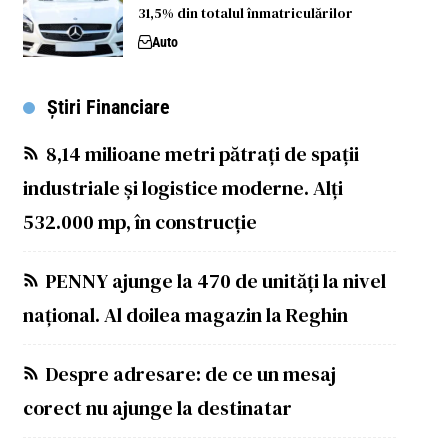
31,5% din totalul înmatriculărilor
Auto
Știri Financiare
8,14 milioane metri pătrați de spații
industriale și logistice moderne. Alți
532.000 mp, în construcție
PENNY ajunge la 470 de unități la nivel
național. Al doilea magazin la Reghin
Despre adresare: de ce un mesaj
corect nu ajunge la destinatar