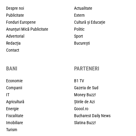
Despre noi
Actualitate
Publicitate
Extern
Fonduri Europene
Cultură și Educație
Anunțuri Mică Publicitate
Politic
Advertorial
Sport
Redacția
București
Contact
BANI
PARTENERI
Economie
B1 TV
Companii
Gazeta de Sud
IT
Money Buzz!
Agricultură
Știrile de Azi
Energie
Goool.ro
Fiscalitate
Bucharest Daily News
Imobiliare
Slatina Buzz!
Turism