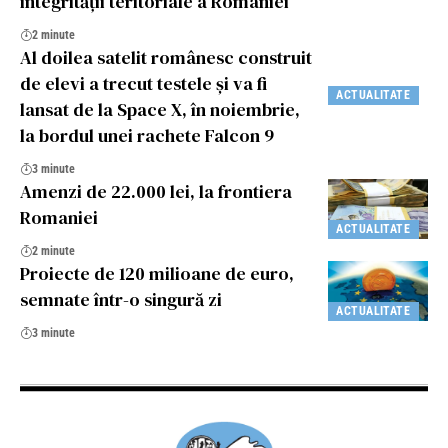
integrității teritoriale a României
2 minute
Al doilea satelit românesc construit
de elevi a trecut testele și va fi
ACTUALITATE
lansat de la Space X, în noiembrie,
la bordul unei rachete Falcon 9
3 minute
Amenzi de 22.000 lei, la frontiera
Romaniei
ACTUALITATE
2 minute
Proiecte de 120 milioane de euro,
semnate într-o singură zi
ACTUALITATE
3 minute