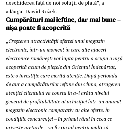
deschiderea față de noi soluții de plată”, a
adăugat Dawid Rożek.
Cumpărături mai ieftine, dar mai bune –
nișa poate fi acoperită
„
Creșterea atractivității ofertei unui magazin
electronic, într-un moment în care alte afaceri
electronice românești vor lupta pentru a ocupa o nișă
acoperită acum de piețele din Orientul Îndepărtat,
este o investiție care merită atenție. După perioada
de aur a cumpărăturilor ieftine din China, atragerea
atenției clientului va consta în a-i arăta nivelul
general de profitabilitate al achiziției într-un anumit
magazin electronic comparativ cu alte oferte. În
condițiile concurenței – în primul rând în ceea ce
privește prețurile – va fi crucial pentru mulți să