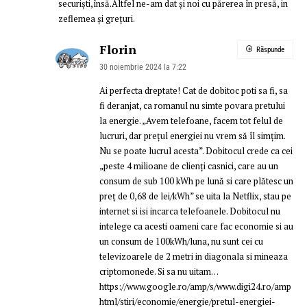
securiști,însă.Altfel ne-am dat și noi cu părerea în presă, in
zeflemea și grețuri.
Florin
Răspunde
30 noiembrie 2024 la 7:22
Ai perfecta dreptate! Cat de dobitoc poti sa fi, sa
fi deranjat, ca romanul nu simte povara pretului
la energie. „Avem telefoane, facem tot felul de
lucruri, dar preţul energiei nu vrem să îl simţim.
Nu se poate lucrul acesta”. Dobitocul crede ca cei
„peste 4 milioane de clienți casnici, care au un
consum de sub 100 kWh pe lună si care plătesc un
preț de 0,68 de lei/kWh” se uita la Netflix, stau pe
internet si isi incarca telefoanele. Dobitocul nu
intelege ca acesti oameni care fac economie si au
un consum de 100kWh/luna, nu sunt cei cu
televizoarele de 2 metri in diagonala si mineaza
criptomonede. Si sa nu uitam…
https://www.google.ro/amp/s/www.digi24.ro/amp
html/stiri/economie/energie/pretul-energiei-