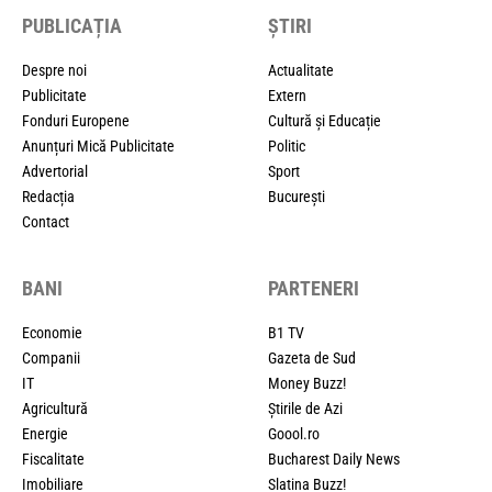
PUBLICAȚIA
ȘTIRI
Despre noi
Actualitate
Publicitate
Extern
Fonduri Europene
Cultură și Educație
Anunțuri Mică Publicitate
Politic
Advertorial
Sport
Redacția
București
Contact
BANI
PARTENERI
Economie
B1 TV
Companii
Gazeta de Sud
IT
Money Buzz!
Agricultură
Știrile de Azi
Energie
Goool.ro
Fiscalitate
Bucharest Daily News
Imobiliare
Slatina Buzz!