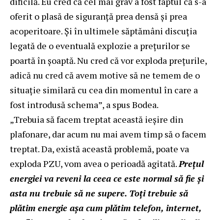
dificilă. Eu cred că cel mai grav a fost faptul că s-a
oferit o plasă de siguranţă prea densă şi prea
acoperitoare. Şi în ultimele săptămâni discuţia
legată de o eventuală explozie a preţurilor se
poartă în şoaptă. Nu cred că vor exploda preţurile,
adică nu cred că avem motive să ne temem de o
situaţie similară cu cea din momentul în care a
fost introdusă schema”, a spus Bodea.
„Trebuia să facem treptat această ieşire din
plafonare, dar acum nu mai avem timp să o facem
treptat. Da, există această problemă, poate va
exploda PZU, vom avea o perioadă agitată.
Preţul
energiei va reveni la ceea ce este normal să fie şi
asta nu trebuie să ne supere. Toţi trebuie să
plătim energie aşa cum plătim telefon, internet,