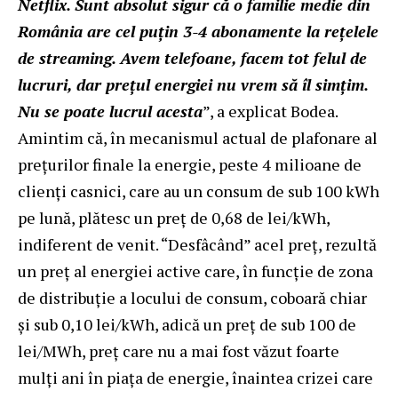
Netflix. Sunt absolut sigur că o familie medie din
România are cel puţin 3-4 abonamente la reţelele
de streaming. Avem telefoane, facem tot felul de
lucruri, dar preţul energiei nu vrem să îl simţim.
Nu se poate lucrul acesta
”, a explicat Bodea.
Amintim că, în mecanismul actual de plafonare al
prețurilor finale la energie, peste 4 milioane de
clienți casnici, care au un consum de sub 100 kWh
pe lună, plătesc un preț de 0,68 de lei/kWh,
indiferent de venit. “Desfâcând” acel preț, rezultă
un preț al energiei active care, în funcție de zona
de distribuție a locului de consum, coboară chiar
și sub 0,10 lei/kWh, adică un preț de sub 100 de
lei/MWh, preț care nu a mai fost văzut foarte
mulți ani în piața de energie, înaintea crizei care