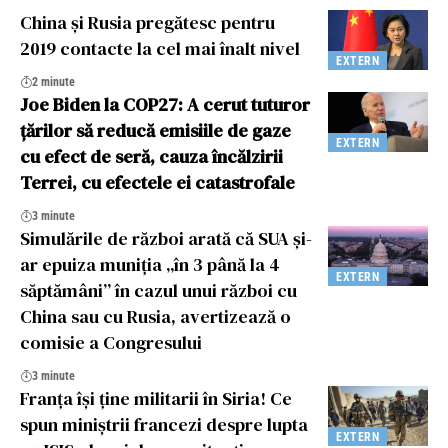
China și Rusia pregătesc pentru
2019 contacte la cel mai înalt nivel
EXTERN
2 minute
Joe Biden la COP27: A cerut tuturor
țărilor să reducă emisiile de gaze
EXTERN
cu efect de seră, cauza încălzirii
Terrei, cu efectele ei catastrofale
3 minute
Simulările de război arată că SUA și-
ar epuiza muniția „în 3 până la 4
EXTERN
săptămâni” în cazul unui război cu
China sau cu Rusia, avertizează o
comisie a Congresului
3 minute
Franța își ține militarii în Siria! Ce
spun miniștrii francezi despre lupta
EXTERN