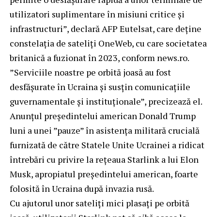
utilizatori suplimentare în misiuni critice şi
infrastructuri”, declară AFP Eutelsat, care deţine
constelaţia de sateliţi OneWeb, cu care societatea
britanică a fuzionat în 2023, conform news.ro.
”Serviciile noastre pe orbită joasă au fost
desfăşurate în Ucraina şi susţin comunicaţiile
guvernamentale şi instituţionale”, precizează el.
Anunţul preşedintelui american Donald Trump
luni a unei ”pauze” în asistenţa militară crucială
furnizată de către Statele Unite Ucrainei a ridicat
întrebări cu privire la reţeaua Starlink a lui Elon
Musk, apropiatul preşedintelui american, foarte
folosită în Ucraina după invazia rusă.
Cu ajutorul unor sateliţi mici plasaţi pe orbită