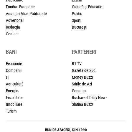
Fonduri Europene
Cultură și Educație
Anunțuri Mică Publicitate
Politic
Advertorial
Sport
Redacția
București
Contact
BANI
PARTENERI
Economie
B1 TV
Companii
Gazeta de Sud
IT
Money Buzz!
Agricultură
Știrile de Azi
Energie
Goool.ro
Fiscalitate
Bucharest Daily News
Imobiliare
Slatina Buzz!
Turism
BUN DE AFACERI, DIN 1990