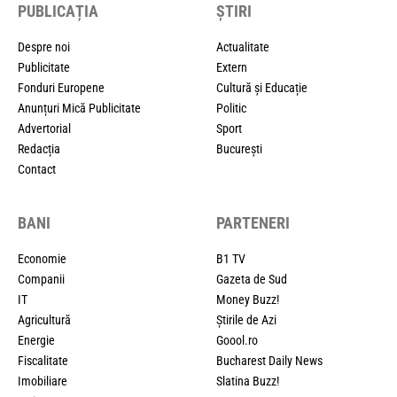
PUBLICAȚIA
ȘTIRI
Despre noi
Actualitate
Publicitate
Extern
Fonduri Europene
Cultură și Educație
Anunțuri Mică Publicitate
Politic
Advertorial
Sport
Redacția
București
Contact
BANI
PARTENERI
Economie
B1 TV
Companii
Gazeta de Sud
IT
Money Buzz!
Agricultură
Știrile de Azi
Energie
Goool.ro
Fiscalitate
Bucharest Daily News
Imobiliare
Slatina Buzz!