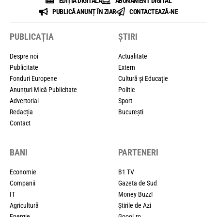
EDIȚIA DIGITALĂ
ABONAMENT DIGITAL
PUBLICĂ ANUNȚ ÎN ZIAR
CONTACTEAZĂ-NE
PUBLICAȚIA
ȘTIRI
Despre noi
Actualitate
Publicitate
Extern
Fonduri Europene
Cultură și Educație
Anunțuri Mică Publicitate
Politic
Advertorial
Sport
Redacția
București
Contact
BANI
PARTENERI
Economie
B1 TV
Companii
Gazeta de Sud
IT
Money Buzz!
Agricultură
Știrile de Azi
Energie
Goool.ro