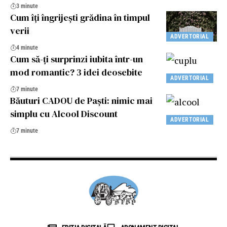
3 minute
Cum îți îngrijești grădina în timpul
verii
ADVERTORIAL
4 minute
Cum să-ți surprinzi iubita într-un
mod romantic? 3 idei deosebite
ADVERTORIAL
7 minute
Băuturi CADOU de Paști: nimic mai
simplu cu Alcool Discount
ADVERTORIAL
7 minute