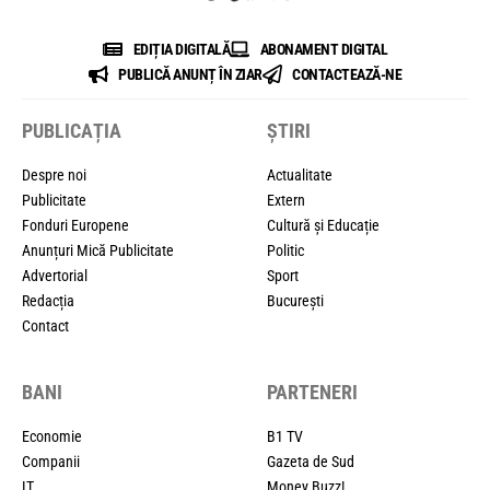
EDIȚIA DIGITALĂ
ABONAMENT DIGITAL
PUBLICĂ ANUNȚ ÎN ZIAR
CONTACTEAZĂ-NE
PUBLICAȚIA
ȘTIRI
Despre noi
Actualitate
Publicitate
Extern
Fonduri Europene
Cultură și Educație
Anunțuri Mică Publicitate
Politic
Advertorial
Sport
Redacția
București
Contact
BANI
PARTENERI
Economie
B1 TV
Companii
Gazeta de Sud
IT
Money Buzz!