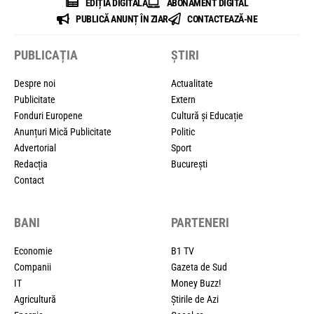
EDIȚIA DIGITALĂ
ABONAMENT DIGITAL
PUBLICĂ ANUNȚ ÎN ZIAR
CONTACTEAZĂ-NE
PUBLICAȚIA
ȘTIRI
Despre noi
Actualitate
Publicitate
Extern
Fonduri Europene
Cultură și Educație
Anunțuri Mică Publicitate
Politic
Advertorial
Sport
Redacția
București
Contact
BANI
PARTENERI
Economie
B1 TV
Companii
Gazeta de Sud
IT
Money Buzz!
Agricultură
Știrile de Azi