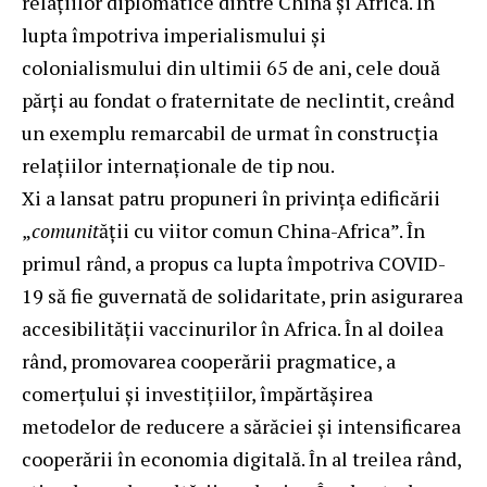
relațiilor diplomatice dintre China și Africa. În
lupta împotriva imperialismului și
colonialismului din ultimii 65 de ani, cele două
părți au fondat o fraternitate de neclintit, creând
un exemplu remarcabil de urmat în construcția
relațiilor internaționale de tip nou.
Xi a lansat patru propuneri în privința edificării
„
comunit
ății cu viitor comun China-Africa”. În
primul rând, a propus ca lupta împotriva COVID-
19 să fie guvernată de solidaritate, prin asigurarea
accesibilității vaccinurilor în Africa. În al doilea
rând, promovarea cooperării pragmatice, a
comerțului și investițiilor, împărtășirea
metodelor de reducere a sărăciei și intensificarea
cooperării în economia digitală. În al treilea rând,