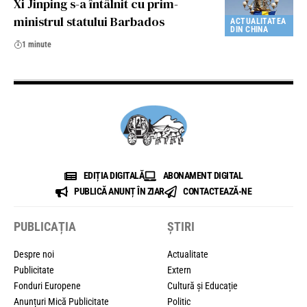
Xi Jinping s-a întâlnit cu prim-
ministrul statului Barbados
ACTUALITATEA
DIN CHINA
1 minute
EDIȚIA DIGITALĂ
ABONAMENT DIGITAL
PUBLICĂ ANUNȚ ÎN ZIAR
CONTACTEAZĂ-NE
PUBLICAȚIA
ȘTIRI
Despre noi
Actualitate
Publicitate
Extern
Fonduri Europene
Cultură și Educație
Anunțuri Mică Publicitate
Politic