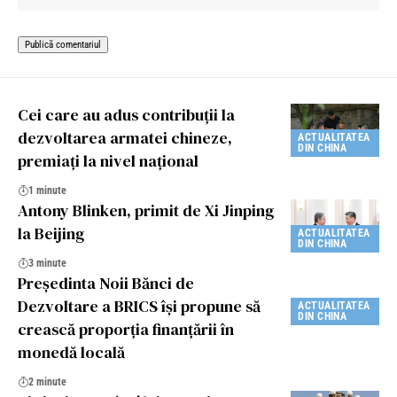
Cei care au adus contribuții la
dezvoltarea armatei chineze,
ACTUALITATEA
DIN CHINA
premiați la nivel național
1 minute
Antony Blinken, primit de Xi Jinping
la Beijing
ACTUALITATEA
DIN CHINA
3 minute
Președinta Noii Bănci de
Dezvoltare a BRICS își propune să
ACTUALITATEA
DIN CHINA
crească proporția finanțării în
monedă locală
2 minute