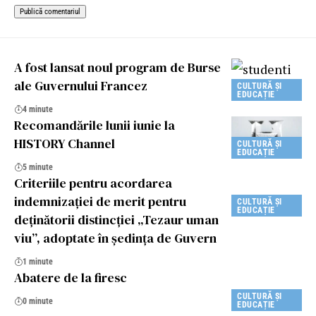
A fost lansat noul program de Burse
ale Guvernului Francez
CULTURĂ ȘI
EDUCAȚIE
4 minute
Recomandările lunii iunie la
HISTORY Channel
CULTURĂ ȘI
EDUCAȚIE
5 minute
Criteriile pentru acordarea
indemnizației de merit pentru
CULTURĂ ȘI
EDUCAȚIE
deținătorii distincției „Tezaur uman
viu”, adoptate în ședința de Guvern
1 minute
Abatere de la firesc
CULTURĂ ȘI
0 minute
EDUCAȚIE