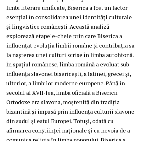
limbi literare unificate, Biserica a fost un factor
esențial în consolidarea unei identități culturale
și lingvistice românești. Această analiză
explorează etapele-cheie prin care Biserica a
influențat evoluția limbii române și contribuția sa
la nașterea unei culturi scrise în limba autohtonă.
În spațiul românesc, limba română a evoluat sub
influența slavonei bisericești, a latinei, grecei și,
ulterior, a limbilor moderne europene. Până în
secolul al XVII-lea, limba oficială a Bisericii
Ortodoxe era slavona, moștenită din tradiția
bizantină și impusă prin influența culturii slavone
din sudul și estul Europei. Totuși, odată cu
afirmarea conștiinței naționale și cu nevoia de a
comunica religia în limba poporului, Biserica a