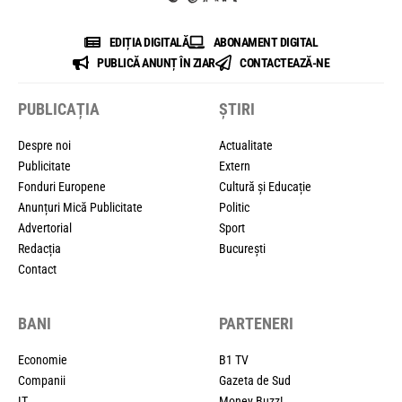
EDIȚIA DIGITALĂ
ABONAMENT DIGITAL
PUBLICĂ ANUNȚ ÎN ZIAR
CONTACTEAZĂ-NE
PUBLICAȚIA
ȘTIRI
Despre noi
Actualitate
Publicitate
Extern
Fonduri Europene
Cultură și Educație
Anunțuri Mică Publicitate
Politic
Advertorial
Sport
Redacția
București
Contact
BANI
PARTENERI
Economie
B1 TV
Companii
Gazeta de Sud
IT
Money Buzz!