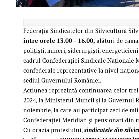
Federația Sindicatelor din Silvicultură Sil
între orele 13.00 – 16.00,
alături de camara
polițiști, mineri, siderurgiști, energeticien
cadrul Confederației Sindicale Naționale Me
confederale reprezentative la nivel naționa
sediul Guvernului României.
Acțiunea reprezintă continuarea celor tre
2024, la Ministerul Muncii și la Guvernul 
noiembrie, la care au participat zeci de mi
Confederației Meridian și pensionari din 
Cu ocazia protestului,
sindicatele din silvi