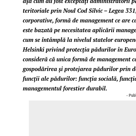
așa cum au fost exceptați administratorii p
teritoriale prin Noul Cod Silvic – Legea 331
corporative, formă de management ce are ca
este bazată pe necesitatea aplicării manage
cum se întâmplă la nivelul statelor europen
Helsinki privind protecția pădurilor în Euro
consideră că unica formă de management ca
gospodărirea și protejarea pădurilor prin de
funcții ale pădurilor: funcția socială, funcț
managementul forestier durabil.
- Publ