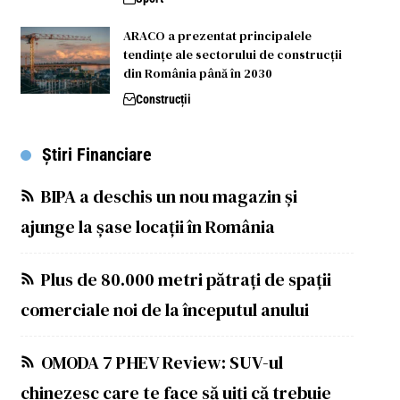
ARACO a prezentat principalele
tendințe ale sectorului de construcții
din România până în 2030
Construcții
Știri Financiare
BIPA a deschis un nou magazin și
ajunge la șase locații în România
Plus de 80.000 metri pătrați de spații
comerciale noi de la începutul anului
OMODA 7 PHEV Review: SUV-ul
chinezesc care te face să uiți că trebuie