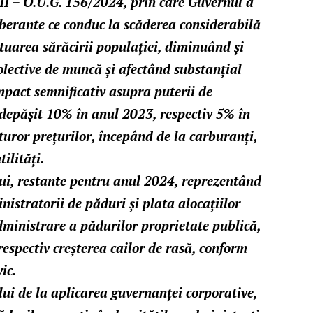
 O.U.G. 156/2024, prin care Guvernul a
aberante ce conduc la scăderea considerabilă
entuarea sărăcirii populației, diminuând și
olective de muncă și afectând substanțial
impact semnificativ asupra puterii de
a depășit 10% în anul 2023, respectiv 5% în
turor prețurilor, începând de la carburanți,
ilități.
lui, restante pentru anul 2024, reprezentând
inistratorii de păduri și plata alocațiilor
administrare a pădurilor proprietate publică,
respectiv creșterea cailor de rasă, conform
ic.
lui de la aplicarea guvernanței corporative,