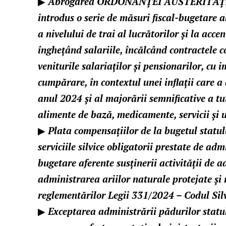
▶
Abrogarea ORDONANȚEI AUSTERITĂȚII –
introdus o serie de măsuri fiscal-bugetare 
a nivelului de trai al lucrătorilor și la acc
înghețând salariile, încălcând contractele c
veniturile salariaților și pensionarilor, cu 
cumpărare, în contextul unei inflații care 
anul 2024 și al majorării semnificative a tu
alimente de bază, medicamente, servicii și ut
▶
Plata compensațiilor de la bugetul statu
serviciile silvice obligatorii prestate de adm
bugetare aferente susținerii activității de 
administrarea ariilor naturale protejate și 
reglementărilor Legii 331/2024 – Codul Silv
▶
E
xceptarea administrării pădurilor statu