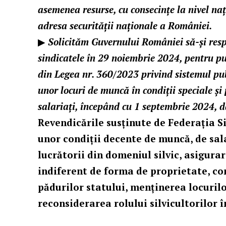
asemenea resurse, cu consecinţe la nivel naţ
adresa securităţii naţionale a României.
▶
Solicităm Guvernului României să-și resp
sindicatele în 29 noiembrie 2024, pentru pun
din Legea nr. 360/2023 privind sistemul pu
unor locuri de muncă în condiții speciale și 
salariați, începând cu 1 septembrie 2024, dat
Revendicările susținute de Federația S
unor condiții decente de muncă, de sal
lucrătorii din domeniul silvic, asigura
indiferent de forma de proprietate, co
pădurilor statului, menținerea locurilo
reconsiderarea rolului silvicultorilor î