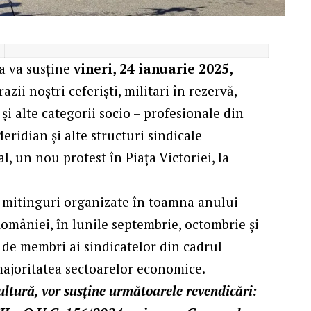
va va susține
vineri, 24 ianuarie 2025,
zii noștri ceferiști, militari în rezervă,
i și alte categorii socio – profesionale din
ridian și alte structuri sindicale
l, un nou protest în Piața Victoriei, la
i mitinguri organizate în toamna anului
României, în lunile septembrie, octombrie și
i de membri ai sindicatelor din cadrul
majoritatea sectoarelor economice.
cultură, vor susține următoarele revendicări: