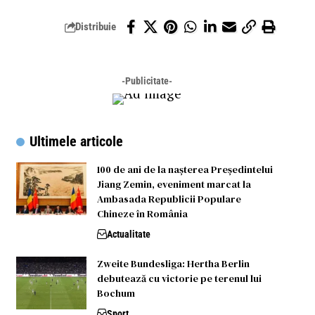
Distribuie
-Publicitate-
Ultimele articole
100 de ani de la nașterea Președintelui
Jiang Zemin, eveniment marcat la
Ambasada Republicii Populare
Chineze în România
Actualitate
Zweite Bundesliga: Hertha Berlin
debutează cu victorie pe terenul lui
Bochum
Sport