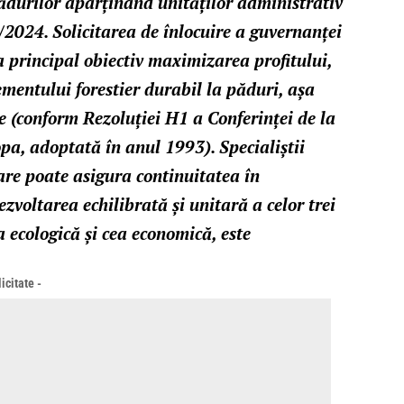
ădurilor aparținând unităților administrativ
/2024. Solicitarea de înlocuire a guvernanței
 principal obiectiv maximizarea profitului,
mentului forestier durabil la păduri, așa
e (conform Rezoluției H1 a Conferinței de la
pa, adoptată în anul 1993). Specialiștii
re poate asigura continuitatea în
zvoltarea echilibrată și unitară a celor trei
ia ecologică și cea economică, este
icitate -