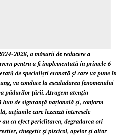
2024-2028, a măsurii de reducere a
uvern pentru a fi implementată în primele 6
erată de specialiști eronată și care va pune în
lung, va conduce la escaladarea fenomenului
rea pădurilor țării. Atragem atenția
 bun de siguranță națională și, conform
ă, acţiunile care lezează interesele
 au ca efect periclitarea, degradarea ori
stier, cinegetic şi piscicol, apelor şi altor