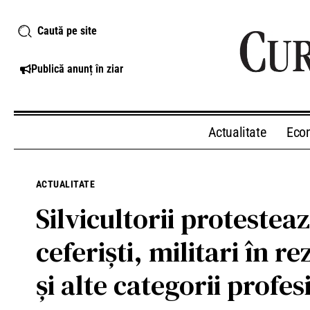
Caută pe site
Publică anunț în ziar
Actualitate
Eco
ACTUALITATE
Silvicultorii protestea
ceferiști, militari în r
și alte categorii profe