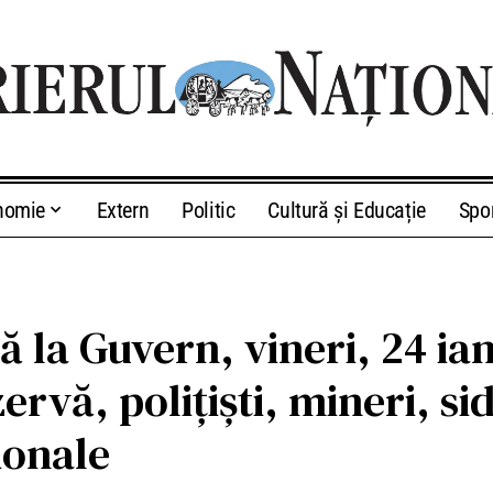
nomie
Extern
Politic
Cultură și Educație
Spo
ză la Guvern, vineri, 24 ia
ezervă, polițiști, mineri, s
sionale