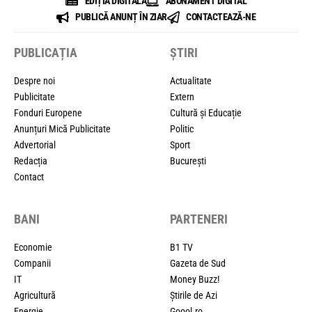
EDIȚIA DIGITALĂ
ABONAMENT DIGITAL
PUBLICĂ ANUNȚ ÎN ZIAR
CONTACTEAZĂ-NE
PUBLICAȚIA
ȘTIRI
Despre noi
Actualitate
Publicitate
Extern
Fonduri Europene
Cultură și Educație
Anunțuri Mică Publicitate
Politic
Advertorial
Sport
Redacția
București
Contact
BANI
PARTENERI
Economie
B1 TV
Companii
Gazeta de Sud
IT
Money Buzz!
Agricultură
Știrile de Azi
Energie
Goool.ro