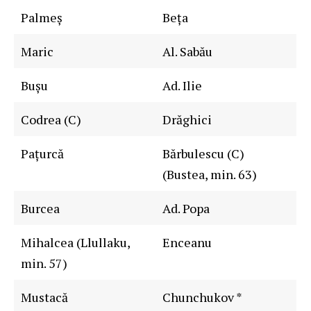
Palmeș
Beța
Maric
Al. Sabău
Bușu
Ad. Ilie
Codrea (C)
Drăghici
Pațurcă
Bărbulescu (C)
(Bustea, min. 63)
Burcea
Ad. Popa
Mihalcea (Llullaku,
Enceanu
min. 57)
Mustacă
Chunchukov *