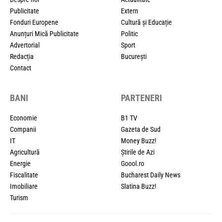
Publicitate
Extern
Fonduri Europene
Cultură și Educație
Anunțuri Mică Publicitate
Politic
Advertorial
Sport
Redacția
București
Contact
BANI
PARTENERI
Economie
B1 TV
Companii
Gazeta de Sud
IT
Money Buzz!
Agricultură
Știrile de Azi
Energie
Goool.ro
Fiscalitate
Bucharest Daily News
Imobiliare
Slatina Buzz!
Turism