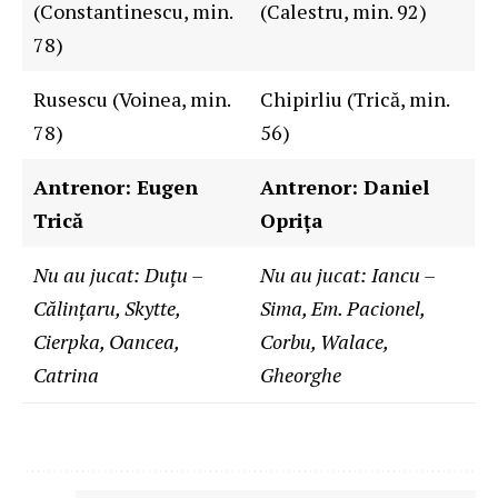
(Constantinescu, min.
(Calestru, min. 92)
78)
Rusescu (Voinea, min.
Chipirliu (Trică, min.
78)
56)
Antrenor: Eugen
Antrenor: Daniel
Trică
Oprița
Nu au jucat: Duțu –
Nu au jucat: Iancu –
Călințaru, Skytte,
Sima, Em. Pacionel,
Cierpka, Oancea,
Corbu, Walace,
Catrina
Gheorghe