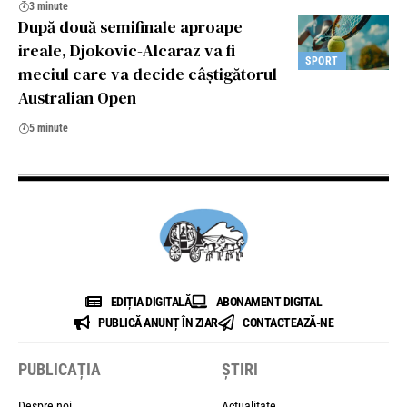
3 minute
După două semifinale aproape
ireale, Djokovic-Alcaraz va fi
SPORT
meciul care va decide câștigătorul
Australian Open
5 minute
EDIȚIA DIGITALĂ
ABONAMENT DIGITAL
PUBLICĂ ANUNȚ ÎN ZIAR
CONTACTEAZĂ-NE
PUBLICAȚIA
ȘTIRI
Despre noi
Actualitate