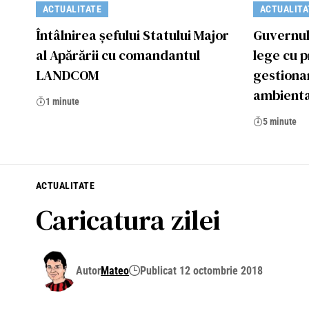
ACTUALITATE
ACTUALITA
Întâlnirea șefului Statului Major
Guvernul
al Apărării cu comandantul
lege cu p
LANDCOM
gestiona
ambienta
1 minute
5 minute
ACTUALITATE
Caricatura zilei
Autor
Mateo
Publicat 12 octombrie 2018