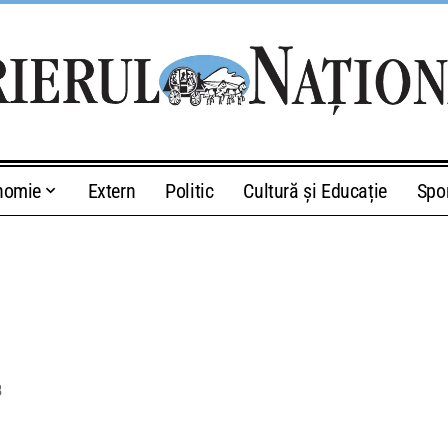
nomie
Extern
Politic
Cultură și Educație
Spo
8