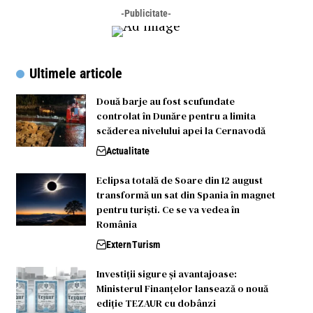
-Publicitate-
Ultimele articole
Două barje au fost scufundate
controlat în Dunăre pentru a limita
scăderea nivelului apei la Cernavodă
Actualitate
Eclipsa totală de Soare din 12 august
transformă un sat din Spania în magnet
pentru turiști. Ce se va vedea în
România
Extern
Turism
Investiții sigure și avantajoase:
Ministerul Finanțelor lansează o nouă
ediție TEZAUR cu dobânzi