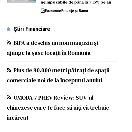
neimpozabile de până la 7,15% pe an
Economie
Finanțe și Bănci
Știri Financiare
BIPA a deschis un nou magazin și
ajunge la șase locații în România
Plus de 80.000 metri pătrați de spații
comerciale noi de la începutul anului
OMODA 7 PHEV Review: SUV-ul
chinezesc care te face să uiți că trebuie
încărcat