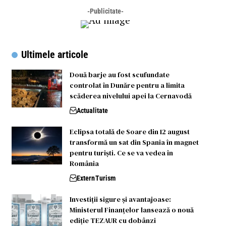
-Publicitate-
Ultimele articole
Două barje au fost scufundate
controlat în Dunăre pentru a limita
scăderea nivelului apei la Cernavodă
Actualitate
Eclipsa totală de Soare din 12 august
transformă un sat din Spania în magnet
pentru turiști. Ce se va vedea în
România
Extern
Turism
Investiții sigure și avantajoase:
Ministerul Finanțelor lansează o nouă
ediție TEZAUR cu dobânzi