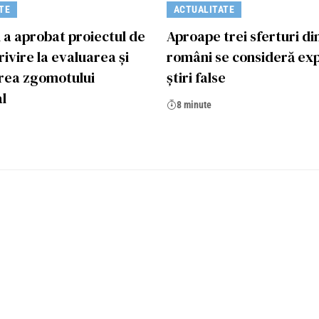
TE
ACTUALITATE
 a aprobat proiectul de
Aproape trei sferturi di
rivire la evaluarea și
români se consideră exp
rea zgomotului
știri false
l
8 minute