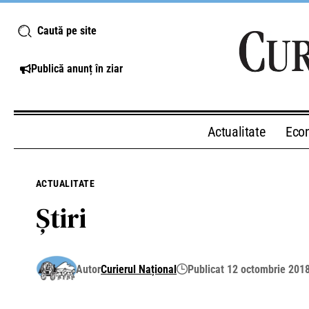
Caută pe site
Publică anunț în ziar
Actualitate
Eco
ACTUALITATE
Știri
Autor
Curierul Național
Publicat 12 octombrie 201