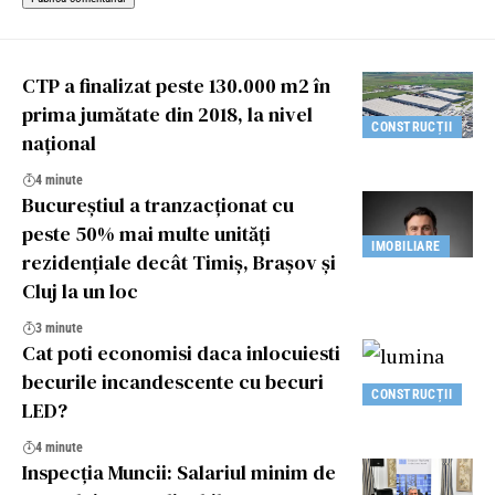
CTP a finalizat peste 130.000 m2 în
prima jumătate din 2018, la nivel
CONSTRUCȚII
național
4 minute
Bucureștiul a tranzacționat cu
peste 50% mai multe unități
IMOBILIARE
rezidențiale decât Timiș, Brașov și
Cluj la un loc
3 minute
Cat poti economisi daca inlocuiesti
becurile incandescente cu becuri
CONSTRUCȚII
LED?
4 minute
Inspecția Muncii: Salariul minim de