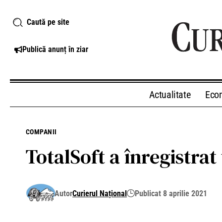
Caută pe site
Publică anunț în ziar
Actualitate
Eco
COMPANII
TotalSoft a înregistrat
Autor
Curierul Național
Publicat 8 aprilie 2021