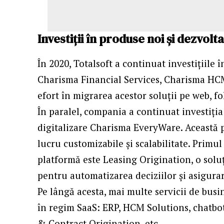
Investiții în produse noi și dezvol
În 2020, Totalsoft a continuat investițiile
Charisma Financial Services, Charisma HCM
efort în migrarea acestor soluții pe web, fo
În paralel, compania a continuat investiți
digitalizare Charisma EveryWare. Această 
lucru customizabile și scalabilitate. Primul
platformă este Leasing Origination, o soluț
pentru automatizarea deciziilor și asigurar
Pe lângă acesta, mai multe servicii de busi
în regim SaaS: ERP, HCM Solutions, chatbo
& Contract Origination, etc.