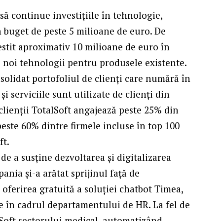
să continue investițiile în tehnologie,
n buget de peste 5 milioane de euro. De
nvestit aproximativ 10 milioane de euro în
 noi tehnologii pentru produsele existente.
solidat portofoliul de clienți care numără în
 serviciile sunt utilizate de clienți din
 clienții TotalSoft angajează peste 25% din
peste 60% dintre firmele incluse în top 100
ft.
 de a susține dezvoltarea și digitalizarea
ania și-a arătat sprijinul față de
ferirea gratuită a soluției chatbot Timea,
e în cadrul departamentului de HR. La fel de
alSoft sectorului medical, automatizând