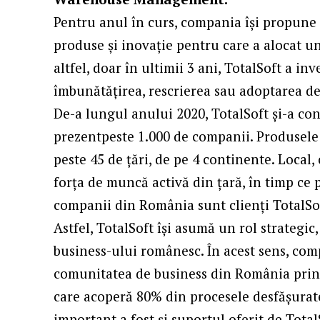
Pentru anul în curs, compania își propune 
produse și inovație pentru care a alocat u
altfel, doar în ultimii 3 ani, TotalSoft a i
îmbunătățirea, rescrierea sau adoptarea de
De-a lungul anului 2020, TotalSoft și-a con
prezentpeste 1.000 de companii. Produsele și
peste 45 de țări, de pe 4 continente. Local,
forța de muncă activă din țară, în timp ce 
companii din România sunt clienți TotalSo
Astfel, TotalSoft își asumă un rol strategic,
business-ului românesc. În acest sens, comp
comunitatea de business din România prin o
care acoperă 80% din procesele desfășurat
important a fost și suportul oferit de Tot