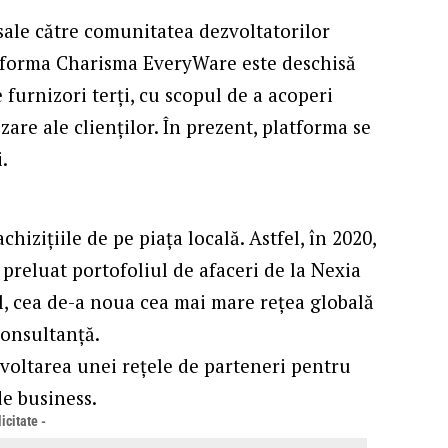
 sale către comunitatea dezvoltatorilor
atforma Charisma EveryWare este deschisă
 furnizori terți, cu scopul de a acoperi
are ale clienților. În prezent, platforma se
i.
hizițiile de pe piața locală. Astfel, în 2020,
 preluat portofoliul de afaceri de la Nexia
, cea de-a noua cea mai mare rețea globală
consultanță.
zvoltarea unei rețele de parteneri pentru
de business.
icitate -