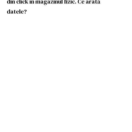
din click în magazinul fizic. Ce arată
datele?