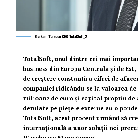
Gorkem Tursucu CEO TotalSoft_2
TotalSoft, unul dintre cei mai importa
business din Europa Centrală și de Est,
de creștere constantă a cifrei de aface
companiei ridicându-se la valoarea de 
milioane de euro și capital propriu de
derulate pe piețele externe au o ponde
TotalSoft, acest procent urmând să cre
internațională a unor soluții noi pre
Warehouse Management.