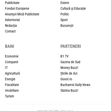
Publicitate
Extern
Fonduri Europene
Cultură și Educație
Anunțuri Mică Publicitate
Politic
Advertorial
Sport
Redacția
București
Contact
BANI
PARTENERI
Economie
B1 TV
Companii
Gazeta de Sud
IT
Money Buzz!
Agricultură
Știrile de Azi
Energie
Goool.ro
Fiscalitate
Bucharest Daily News
Imobiliare
Slatina Buzz!
Turism