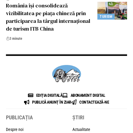
România își consolidează
vizibilitatea pe piața chineză prin
TURISM
participarea la târgul internațional
de turism ITB China
3 minute
EDIȚIA DIGITALĂ
ABONAMENT DIGITAL
PUBLICĂ ANUNȚ ÎN ZIAR
CONTACTEAZĂ-NE
PUBLICAȚIA
ȘTIRI
Despre noi
Actualitate