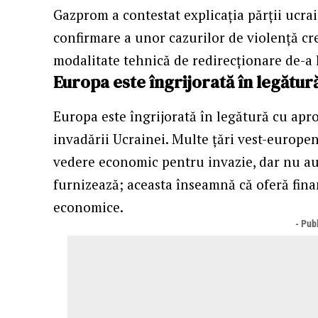
Gazprom a contestat explicaţia părţii ucra
confirmare a unor cazurilor de violenţă cr
modalitate tehnică de redirecţionare de-a 
Europa este îngrijorată în legătu
Europa este îngrijorată în legătură cu apr
invadării Ucrainei. Multe ţări vest-europe
vedere economic pentru invazie, dar nu au 
furnizează; aceasta înseamnă că oferă fina
economice.
- Publ