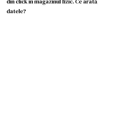
din click în magazinul fizic. Ce arată
datele?