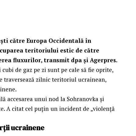
eşti către Europa Occidentală în
uparea teritoriului estic de către
rea fluxurilor, transmit dpa și Agerpres.
cubi de gaz pe zi sunt pe cale să fie oprite,
 traversează zilnic teritoriul ucrainean,
ainene.
ilă accesarea unui nod la Sohranovka şi
e. A citat cel puţin un incident de „violenţă
rţii ucrainene