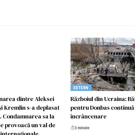
EXTERN
narea dintre Aleksei
Războiul din Ucraina: Bă
și Kremlin s-a deplasat
pentru Donbas continuă
ie. Condamnarea sa la
încrâncenare
re provoacă un val de
3 minute
 internaționale