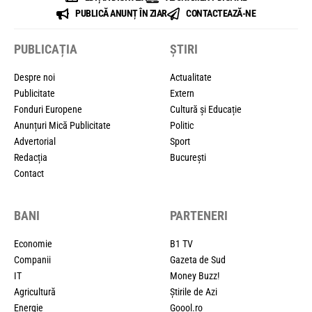
PUBLICĂ ANUNȚ ÎN ZIAR
CONTACTEAZĂ-NE
PUBLICAȚIA
ȘTIRI
Despre noi
Actualitate
Publicitate
Extern
Fonduri Europene
Cultură și Educație
Anunțuri Mică Publicitate
Politic
Advertorial
Sport
Redacția
București
Contact
BANI
PARTENERI
Economie
B1 TV
Companii
Gazeta de Sud
IT
Money Buzz!
Agricultură
Știrile de Azi
Energie
Goool.ro