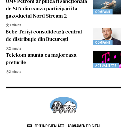
OMV Petrom ar putea fi sancţionată
de SUA din cauza participării la
COMPANII
gazoductul Nord Stream 2
3 minute
Bebe Tei își consolidează centrul
de distribuție din București
COMPANII
2 minute
Telekom anunta ca majoreaza
preturile
ACTUALITATE
2 minute
EDIȚIA DIGITALĂ
ABONAMENT DIGITAL