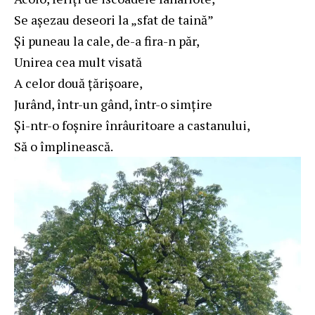
Se aşezau deseori la „sfat de taină”
Şi puneau la cale, de-a fira-n păr,
Unirea cea mult visată
A celor două ţărişoare,
Jurând, într-un gând, într-o simţire
Şi-ntr-o foşnire înrâuritoare a castanului,
Să o împlinească.