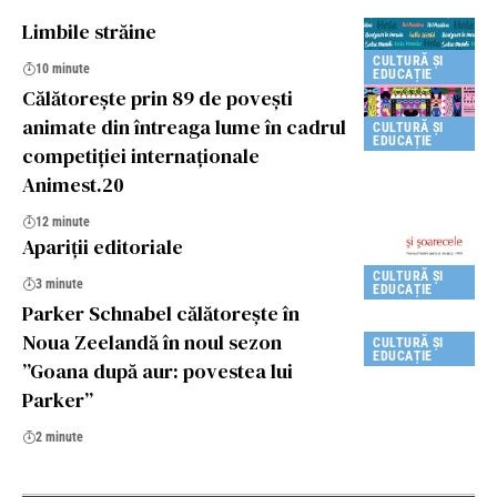
Limbile străine
CULTURĂ ȘI
10 minute
EDUCAȚIE
Călătorește prin 89 de povești
animate din întreaga lume în cadrul
CULTURĂ ȘI
EDUCAȚIE
competiției internaționale
Animest.20
12 minute
Apariţii editoriale
CULTURĂ ȘI
3 minute
EDUCAȚIE
Parker Schnabel călătoreşte în
Noua Zeelandă în noul sezon
CULTURĂ ȘI
EDUCAȚIE
”Goana după aur: povestea lui
Parker”
2 minute