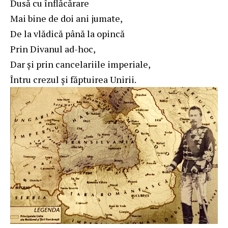
Dusă cu înflăcărare
Mai bine de doi ani jumate,
De la vlădică până la opincă
Prin Divanul ad-hoc,
Dar şi prin cancelariile imperiale,
Întru crezul şi făptuirea Unirii.