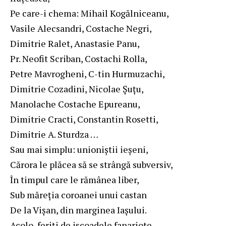
Pe care-i chema: Mihail Kogălniceanu,
Vasile Alecsandri, Costache Negri,
Dimitrie Ralet, Anastasie Panu,
Pr. Neofit Scriban, Costachi Rolla,
Petre Mavrogheni, C-tin Hurmuzachi,
Dimitrie Cozadini, Nicolae Şuţu,
Manolache Costache Epureanu,
Dimitrie Cracti, Constantin Rosetti,
Dimitrie A. Sturdza …
Sau mai simplu: unioniştii ieşeni,
Cărora le plăcea să se strângă subversiv,
În timpul care le rămânea liber,
Sub măreţia coroanei unui castan
De la Vişan, din marginea Iaşului.
Acolo, feriţi de iscoadele fanariote,