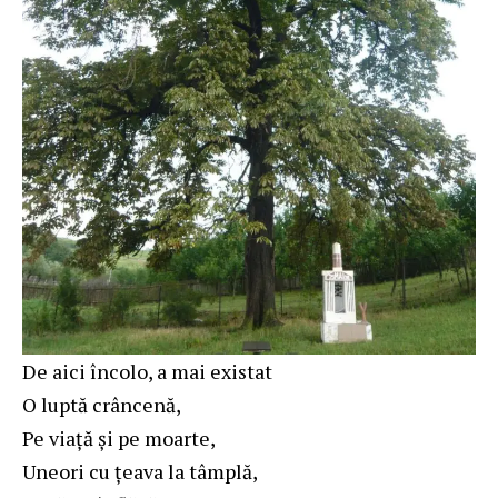
De aici încolo, a mai existat
O luptă crâncenă,
Pe viaţă şi pe moarte,
Uneori cu ţeava la tâmplă,