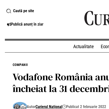
Caută pe site
Publică anunț în ziar
Actualitate
Eco
COMPANII
Vodafone România anun
încheiat la 31 decembr
Autor
Curierul Național
Publicat 2 februarie 2022