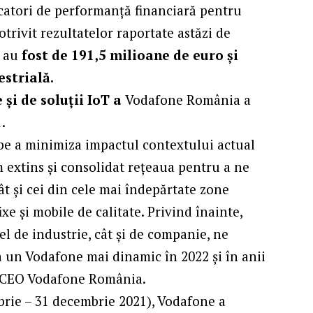
catori de performanță financiară pentru
otrivit rezultatelor raportate astăzi de
i au
fost de 191,5 milioane de euro și
estrială.
e și de soluții IoT a
Vodafone România a
.
 pe a minimiza impactul contextului actual
m extins și consolidat rețeaua pentru a ne
ât și cei din cele mai îndepărtate zone
ixe și mobile de calitate. Privind înainte,
el de industrie, cât și de companie, ne
a un Vodafone mai dinamic în 2022 și în anii
s, CEO Vodafone România.
mbrie – 31 decembrie 2021), Vodafone a