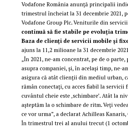
Vodafone România anunță principalii indi
trimestrul încheiat la 31 decembrie 2021, p
Vodafone Group Plc. Veniturile din servici
continuă să fie stabile pe evoluția trim
Baza de clienți de servicii mobile și fix
ajuns la 11,2 milioane la 31 decembrie 2021
„În 2021, ne-am concentrat, pe de o parte,
asupra companiei, și, în același timp, ne-a
asigura că atât clienții din mediul urban, c
rămân conectați, cu acces fiabil la servicii f
cuvântul cheie este ‚schimbare’. Atât la niv
așteptăm la o schimbare de ritm. Veți vede
ce vor urma”, a declarat Achilleas Kanari
În trimestrul trei al anului trecut (1 octo