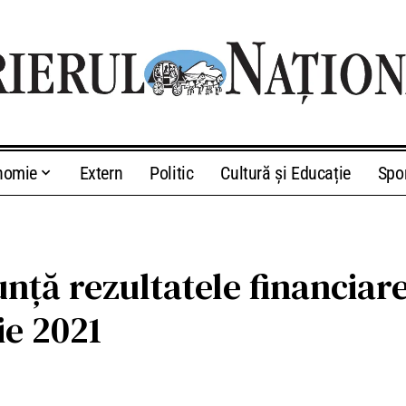
nomie
Extern
Politic
Cultură și Educație
Spo
ță rezultatele financiare
ie 2021