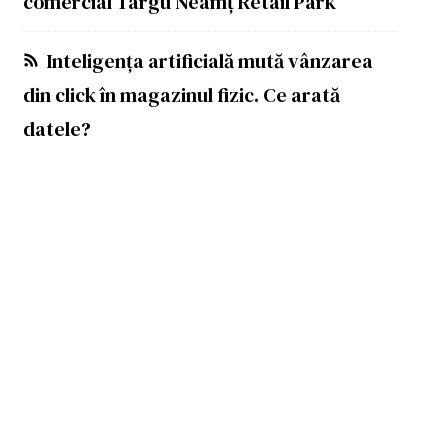
comercial Târgu Neamț Retail Park
Inteligența artificială mută vânzarea
din click în magazinul fizic. Ce arată
datele?