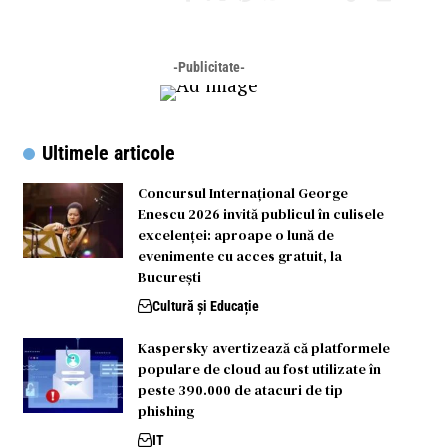
-Publicitate-
Ultimele articole
Concursul Internațional George
Enescu 2026 invită publicul în culisele
excelenței: aproape o lună de
evenimente cu acces gratuit, la
București
Cultură și Educație
Kaspersky avertizează că platformele
populare de cloud au fost utilizate în
peste 390.000 de atacuri de tip
phishing
IT