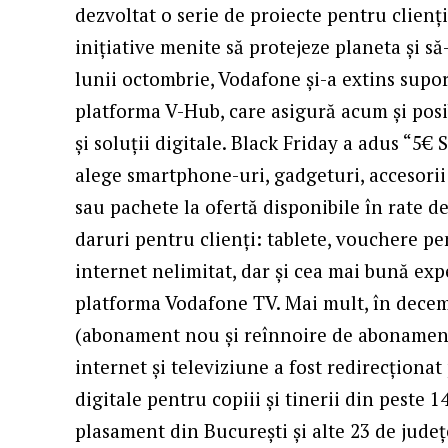
dezvoltat o serie de proiecte pentru clienți
inițiative menite să protejeze planeta și să
lunii octombrie, Vodafone și-a extins supor
platforma
V-Hub
, care asigură acum și posi
și soluții digitale. Black Friday a adus “5€
alege smartphone-uri, gadgeturi, accesorii ș
sau pachete la ofertă disponibile în rate d
daruri pentru clienți: tablete, vouchere pe
internet nelimitat, dar și cea mai bună exp
platforma Vodafone TV. Mai mult, în decem
(abonament nou și reînnoire de abonament)
internet și televiziune a fost redirecțion
digitale pentru copiii și tinerii din peste 1
plasament din București și alte 23 de județ