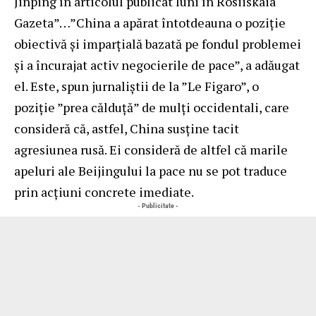
Jinping în articolul publicat luni în Rosiiskaia
Gazeta”…”China a apărat întotdeauna o poziție
obiectivă și imparțială bazată pe fondul problemei
și a încurajat activ negocierile de pace”, a adăugat
el. Este, spun jurnaliștii de la ”Le Figaro”, o
poziție ”prea călduță” de mulți occidentali, care
consideră că, astfel, China susține tacit
agresiunea rusă. Ei consideră de altfel că marile
apeluri ale Beijingului la pace nu se pot traduce
prin acțiuni concrete imediate.
- Publicitate -