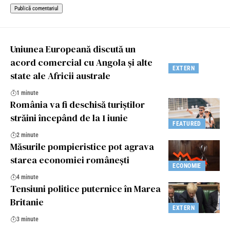
Uniunea Europeană discută un
acord comercial cu Angola și alte
EXTERN
state ale Africii australe
1 minute
România va fi deschisă turiștilor
străini începând de la 1 iunie
FEATURED
2 minute
Măsurile pompieristice pot agrava
starea economiei românești
ECONOMIE
4 minute
Tensiuni politice puternice în Marea
Britanie
EXTERN
3 minute