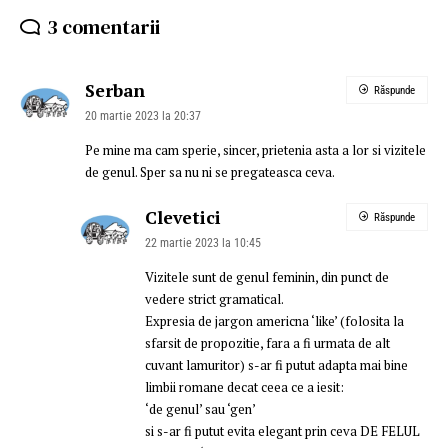
3 comentarii
Serban
Răspunde
20 martie 2023 la 20:37
Pe mine ma cam sperie, sincer, prietenia asta a lor si vizitele
de genul. Sper sa nu ni se pregateasca ceva.
Clevetici
Răspunde
22 martie 2023 la 10:45
Vizitele sunt de genul feminin, din punct de
vedere strict gramatical.
Expresia de jargon americna ‘like’ (folosita la
sfarsit de propozitie, fara a fi urmata de alt
cuvant lamuritor) s-ar fi putut adapta mai bine
limbii romane decat ceea ce a iesit:
‘de genul’ sau ‘gen’
si s-ar fi putut evita elegant prin ceva DE FELUL