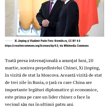
Xi Jinping și Vladimir Putin Foto: Kremlin.ru, CC BY 4.0
https://creativecommons.org/licenses/by/4.0, via Wikimedia Commons
Toată presa internațională a anunțat luni, 20
martie, sosirea președintelui Chinei, Xi Jinping,
în vizită de stat la Moscova. Această vizită de stat
de trei zile în Rusia, o țară cu care China are
importante legături diplomatice și economice,
este prima pe care un lider chinez o face la
vecinul său rus în ultimii patru ani.