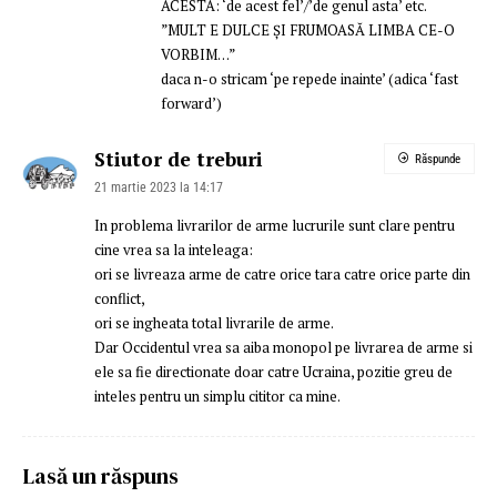
ACESTA: ‘de acest fel’/’de genul asta’ etc.
”MULT E DULCE ŞI FRUMOASĂ LIMBA CE-O
VORBIM…”
daca n-o stricam ‘pe repede inainte’ (adica ‘fast
forward’)
Stiutor de treburi
Răspunde
21 martie 2023 la 14:17
In problema livrarilor de arme lucrurile sunt clare pentru
cine vrea sa la inteleaga:
ori se livreaza arme de catre orice tara catre orice parte din
conflict,
ori se ingheata total livrarile de arme.
Dar Occidentul vrea sa aiba monopol pe livrarea de arme si
ele sa fie directionate doar catre Ucraina, pozitie greu de
inteles pentru un simplu cititor ca mine.
Lasă un răspuns