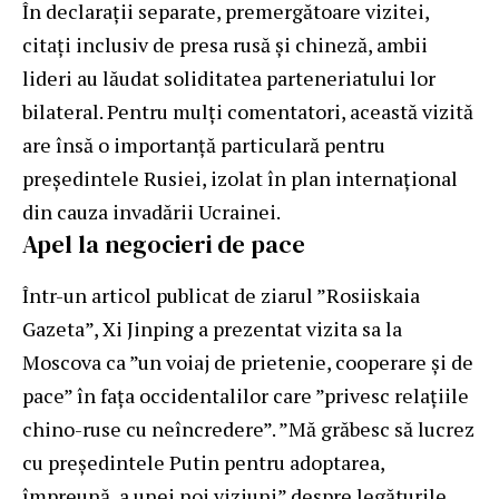
În declarații separate, premergătoare vizitei,
citați inclusiv de presa rusă și chineză, ambii
lideri au lăudat soliditatea parteneriatului lor
bilateral. Pentru mulți comentatori, această vizită
are însă o importanță particulară pentru
președintele Rusiei, izolat în plan internațional
din cauza invadării Ucrainei.
Apel la negocieri de pace
Într-un articol publicat de ziarul ”Rosiiskaia
Gazeta”, Xi Jinping a prezentat vizita sa la
Moscova ca ”un voiaj de prietenie, cooperare și de
pace” în fața occidentalilor care ”privesc relațiile
chino-ruse cu neîncredere”. ”Mă grăbesc să lucrez
cu președintele Putin pentru adoptarea,
împreună, a unei noi viziuni” despre legăturile