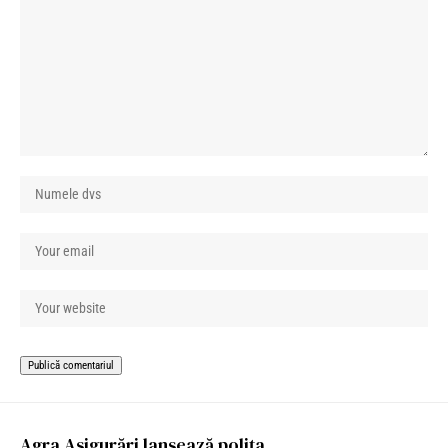
Agra Asigurări lansează polița