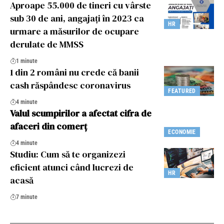
Aproape 55.000 de tineri cu vârste
sub 30 de ani, angajați în 2023 ca
HR
urmare a măsurilor de ocupare
derulate de MMSS
1 minute
1 din 2 români nu crede că banii
cash răspândesc coronavirus
FEATURED
4 minute
Valul scumpirilor a afectat cifra de
afaceri din comerț
ECONOMIE
4 minute
Studiu: Cum să te organizezi
eficient atunci când lucrezi de
HR
acasă
7 minute