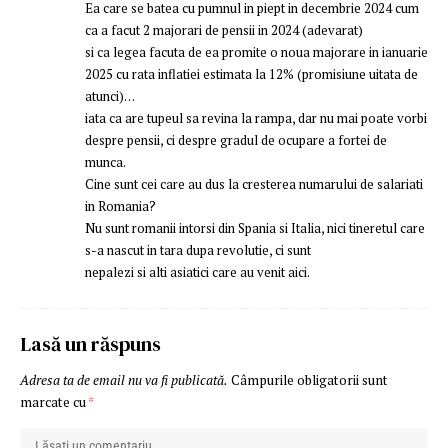
Ea care se batea cu pumnul in piept in decembrie 2024 cum
ca a facut 2 majorari de pensii in 2024 (adevarat)
si ca legea facuta de ea promite o noua majorare in ianuarie
2025 cu rata inflatiei estimata la 12% (promisiune uitata de
atunci)…
iata ca are tupeul sa revina la rampa, dar nu mai poate vorbi
despre pensii, ci despre gradul de ocupare a fortei de
munca.
Cine sunt cei care au dus la cresterea numarului de salariati
in Romania?
Nu sunt romanii intorsi din Spania si Italia, nici tineretul care
s-a nascut in tara dupa revolutie, ci sunt
nepalezi si alti asiatici care au venit aici.
Lasă un răspuns
Adresa ta de email nu va fi publicată.
Câmpurile obligatorii sunt
marcate cu
*