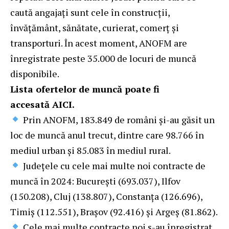
caută angajați sunt cele în construcții,
învățământ, sănătate, curierat, comerț și
transporturi. În acest moment, ANOFM are
înregistrate peste 35.000 de locuri de muncă
disponibile.
Lista ofertelor de muncă poate fi
accesată
AICI
.
Prin ANOFM, 183.849 de români și-au găsit un
loc de muncă anul trecut, dintre care 98.766 în
mediul urban și 85.083 în mediul rural.
Județele cu cele mai multe noi contracte de
muncă în 2024: București (693.037), Ilfov
(150.208), Cluj (138.807), Constanța (126.696),
Timiș (112.551), Brașov (92.416) și Argeș (81.862).
Cele mai multe contracte noi s-au înregistrat