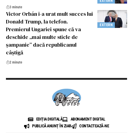
EXTERN
3 minute
Victor Orbán i-a urat mult succes lui
Donald Trump, la telefon.
EXTERN
Premierul Ungariei spune că va
deschide „mai multe sticle de
șampanie” dacă republicanul
câștigă
2 minute
EDIȚIA DIGITALĂ
ABONAMENT DIGITAL
PUBLICĂ ANUNȚ ÎN ZIAR
CONTACTEAZĂ-NE