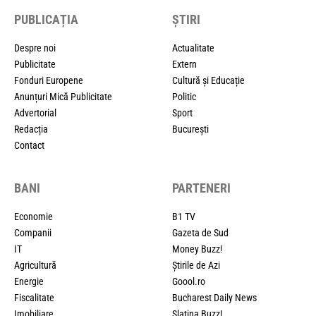
PUBLICAȚIA
ȘTIRI
Despre noi
Actualitate
Publicitate
Extern
Fonduri Europene
Cultură și Educație
Anunțuri Mică Publicitate
Politic
Advertorial
Sport
Redacția
București
Contact
BANI
PARTENERI
Economie
B1 TV
Companii
Gazeta de Sud
IT
Money Buzz!
Agricultură
Știrile de Azi
Energie
Goool.ro
Fiscalitate
Bucharest Daily News
Imobiliare
Slatina Buzz!