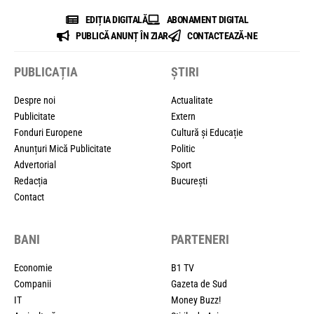
EDIȚIA DIGITALĂ
ABONAMENT DIGITAL
PUBLICĂ ANUNȚ ÎN ZIAR
CONTACTEAZĂ-NE
PUBLICAȚIA
ȘTIRI
Despre noi
Actualitate
Publicitate
Extern
Fonduri Europene
Cultură și Educație
Anunțuri Mică Publicitate
Politic
Advertorial
Sport
Redacția
București
Contact
BANI
PARTENERI
Economie
B1 TV
Companii
Gazeta de Sud
IT
Money Buzz!