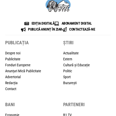
EDIȚIA DIGITALĂ
ABONAMENT DIGITAL
PUBLICĂ ANUNȚ ÎN ZIAR
CONTACTEAZĂ-NE
PUBLICAȚIA
ȘTIRI
Despre noi
Actualitate
Publicitate
Extern
Fonduri Europene
Cultură și Educație
Anunțuri Mică Publicitate
Politic
Advertorial
Sport
Redacția
București
Contact
BANI
PARTENERI
Economie
B1 TV