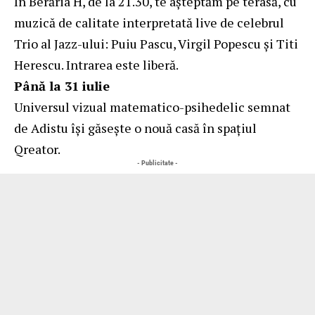
În Berăria H, de la 21.30, te așteptăm pe terasă, cu
muzică de calitate interpretată live de celebrul
Trio al Jazz-ului: Puiu Pascu, Virgil Popescu și Titi
Herescu. Intrarea este liberă.
Până la 31 iulie
Universul vizual matematico-psihedelic semnat
de Adistu își găsește o nouă casă în spațiul
Qreator.
- Publicitate -