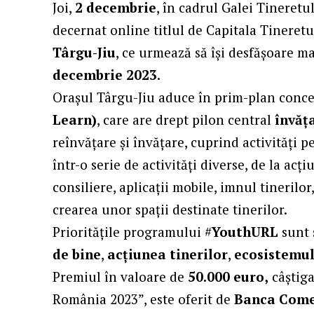
Joi,
2 decembrie
, în cadrul Galei Tineretu
decernat online titlul de Capitala Tineret
Târgu-Jiu
, ce urmează să îşi desfăşoare 
decembrie 2023
.
Orașul Târgu-Jiu aduce în prim-plan conce
Learn)
, care are drept pilon central
învăț
reînvățare și învățare, cuprind activități 
într-o serie de activități diverse, de la acț
consiliere, aplicații mobile, imnul tinerilor
crearea unor spații destinate tinerilor.
Prioritățile programului #
YouthURL
sunt 
de bine
,
acțiunea tinerilor
,
ecosistemul
Premiul în valoare de
50.000 euro,
câștiga
România 2023”, este oferit de
Banca Come