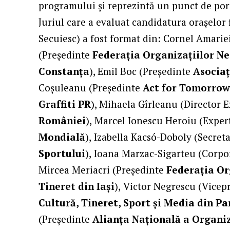
programului și reprezintă un punct de por
Juriul care a evaluat candidatura orașelor 
Secuiesc) a fost format din: Cornel Amar
(Președinte
Federația Organizațiilor N
Constanța
), Emil Boc (Președinte
Asociaț
Coșuleanu (Președinte
Act for Tomorro
Graffiti PR
), Mihaela Gîrleanu (Director 
României
),
Marcel Ionescu Heroiu (Exper
Mondială
),
Izabella Kacsó-Doboly (Secreta
Sportului
),
Ioana Marzac-Sigarteu (Corp
Mircea Meriacri (Președinte
Federația Or
Tineret din Iași
),
Victor Negrescu (Vicep
Cultură, Tineret, Sport și Media din 
(Președinte
Alianţa Naţională a Organi