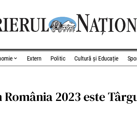
nomie
Extern
Politic
Cultură și Educație
Spo
in România 2023 este Târgu