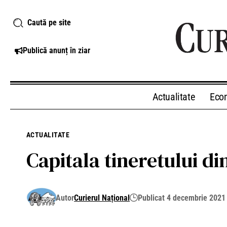
Caută pe site
Publică anunț în ziar
Actualitate
Eco
ACTUALITATE
Capitala tineretului d
Autor
Curierul Național
Publicat 4 decembrie 2021