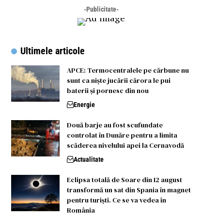
-Publicitate-
Ultimele articole
APCE: Termocentralele pe cărbune nu
sunt ca niște jucării cărora le pui
baterii și pornesc din nou
Energie
Două barje au fost scufundate
controlat în Dunăre pentru a limita
scăderea nivelului apei la Cernavodă
Actualitate
Eclipsa totală de Soare din 12 august
transformă un sat din Spania în magnet
pentru turiști. Ce se va vedea în
România