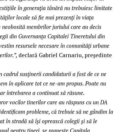
stițiile în generația tânără nu trebuiesc limitate
ăților locale să fie mai prezenți în viața
 neobosită membrilor juriului care au decis
olegii din Guvernanța Capitalei Tineretului din
estim resursele necesare în comunități urbane
erilor.”,
declară Gabriel Carnariu, președinte
 cadrul susținerii candidaturii a fost de ce ne
nem în aplicare tot ce ne-am propus. Poate nu
iar întrebarea a continuat să răsune.
uror vocilor tinerilor care au răspuns cu un DA
identificam probleme, că trebuie să ne gândim la
t în stradă să își oprească colegii și să le
onal pentru tineri, se numește Capitala