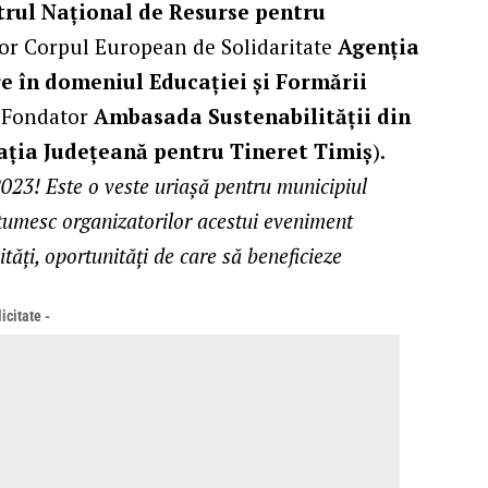
trul Național de Resurse pentru
or Corpul European de Solidaritate
Agenția
 în domeniul Educației și Formării
i Fondator
Ambasada Sustenabilității din
ția Județeană pentru Tineret Timiș
).
023! Este o veste uriașă pentru municipiul
ulțumesc organizatorilor acestui eveniment
tăți, oportunități de care să beneficieze
icitate -