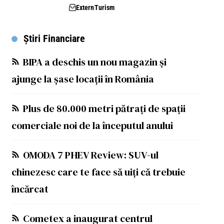
Extern
Turism
Știri Financiare
BIPA a deschis un nou magazin și
ajunge la șase locații în România
Plus de 80.000 metri pătrați de spații
comerciale noi de la începutul anului
OMODA 7 PHEV Review: SUV-ul
chinezesc care te face să uiți că trebuie
încărcat
Cometex a inaugurat centrul