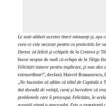
Le sunt alături acestor tineri minunați și, aș
ceea ce este necesar pentru ca proiectele lor s
Doresc să felicit și echipele de la Craiova și T
bucur nespus de mult că echipa de la Târgu Jiu
Felicitări tuturor pentru implicare, și mai ales
extraordinar!”,
declară Marcel Romanescu, P
„
Ne bucurăm să aflăm că titlul de Capitală a Ti
dat dovadă de voință, curaj și încredere că ora
problemele care îi preocupă. Felicităm, în acela
această etapă a procesului. Este o experiență 