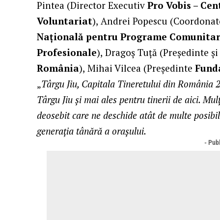
Pintea (Director Executiv
Pro Vobis – Cen
Voluntariat
),
Andrei Popescu (Coordonat
Națională pentru Programe Comunitare
Profesionale
),
Dragoș Tuță (Președinte ș
România
),
Mihai Vilcea (Președinte
Funda
„
Târgu Jiu, Capitala Tineretului din România 2
Târgu Jiu și mai ales pentru tinerii de aici. M
deosebit care ne deschide atât de multe posibili
generația tânără a orașului.
- Publ