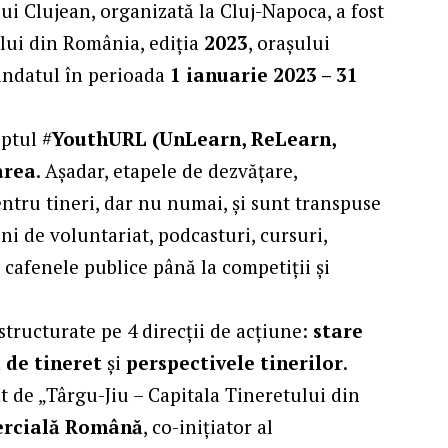
lui Clujean, organizată la Cluj-Napoca, a fost
ului din România, ediția
2023
, orașului
mandatul în perioada
1 ianuarie 2023 – 31
ptul #
YouthURL (UnLearn, ReLearn,
area
. Așadar, etapele de dezvățare,
pentru tineri, dar nu numai, și sunt transpuse
iuni de voluntariat, podcasturi, cursuri,
, cafenele publice până la competiții și
structurate pe 4 direcții de acțiune:
stare
 de tineret
și
perspectivele tinerilor
.
t de „Târgu-Jiu – Capitala Tineretului din
rcială Română
, co-inițiator al