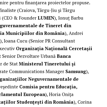
nire pentru finanțarea proiectelor propuse.
finaliste (Craiova, Târgu-Jiu și Târgu
iei (CEO & Founder
LUMEN
),
Ionuț Barbu
eguvernamentale de Tineret din
ia Municipiilor din România
),
Andrei
w
), Ioana Cucu (Senior PR Consultant
Executiv
Organizația Națională Cercetașii
t Senior Dezvoltare Urbană
Banca
r de Stat
Ministerul Tineretului și
orate Communications Manager
Samsung
),
ganizațiilor Neguvernamentale de
reședinte
Comisia pentru Educația,
Parlamentul European
), Horia Onița
zaţiilor Studenţeşti din România
),
Corina