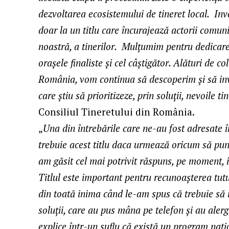
dezvoltarea ecosistemului de tineret local. Inve
doar la un titlu care încurajează actorii comunit
noastră, a tinerilor. Mulțumim pentru dedicare
orașele finaliste și cel câștigător. Alături de c
România, vom continua să descoperim și să inv
care știu să prioritizeze, prin soluții, nevoile tin
Consiliul Tineretului din România.
„
Una din întrebările care ne-au fost adresate în
trebuie acest titlu daca urmează oricum să pu
am găsit cel mai potrivit răspuns, pe moment, 
Titlul este important pentru recunoașterea tut
din toată inima când le-am spus că trebuie să 
soluții, care au pus mâna pe telefon și au alerga
explice într-un suflu că există un program nati