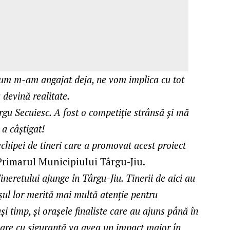
a cum m-am angajat deja, ne vom implica cu tot
a devină realitate.
ârgu Secuiesc. A fost o competiție strânsă și mă
 a câștigat!
 echipei de tineri care a promovat acest proiect
rimarul Municipiului Târgu-Jiu.
neretului ajunge în Târgu-Jiu. Tinerii de aici au
șul lor merită mai multă atenție pentru
și timp, și orașele finaliste care au ajuns până în
care cu siguranță va avea un impact major în