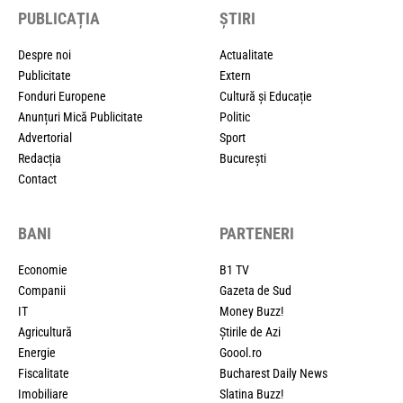
PUBLICAȚIA
ȘTIRI
Despre noi
Actualitate
Publicitate
Extern
Fonduri Europene
Cultură și Educație
Anunțuri Mică Publicitate
Politic
Advertorial
Sport
Redacția
București
Contact
BANI
PARTENERI
Economie
B1 TV
Companii
Gazeta de Sud
IT
Money Buzz!
Agricultură
Știrile de Azi
Energie
Goool.ro
Fiscalitate
Bucharest Daily News
Imobiliare
Slatina Buzz!