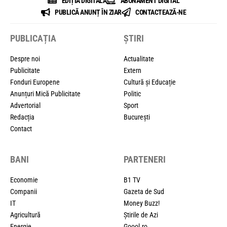
EDIȚIA DIGITALĂ
ABONAMENT DIGITAL
PUBLICĂ ANUNȚ ÎN ZIAR
CONTACTEAZĂ-NE
PUBLICAȚIA
ȘTIRI
Despre noi
Actualitate
Publicitate
Extern
Fonduri Europene
Cultură și Educație
Anunțuri Mică Publicitate
Politic
Advertorial
Sport
Redacția
București
Contact
BANI
PARTENERI
Economie
B1 TV
Companii
Gazeta de Sud
IT
Money Buzz!
Agricultură
Știrile de Azi
Energie
Goool.ro