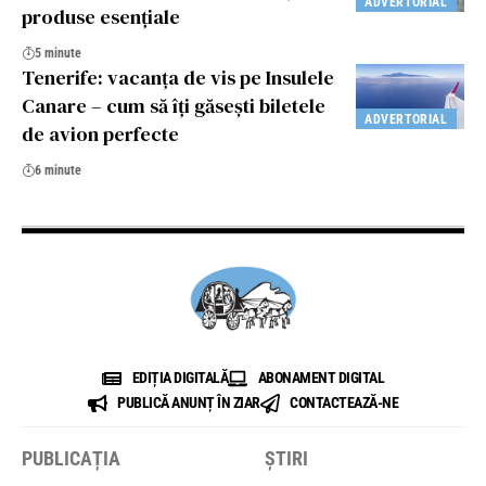
ADVERTORIAL
produse esențiale
5 minute
Tenerife: vacanța de vis pe Insulele
Canare – cum să îți găsești biletele
ADVERTORIAL
de avion perfecte
6 minute
EDIȚIA DIGITALĂ
ABONAMENT DIGITAL
PUBLICĂ ANUNȚ ÎN ZIAR
CONTACTEAZĂ-NE
PUBLICAȚIA
ȘTIRI