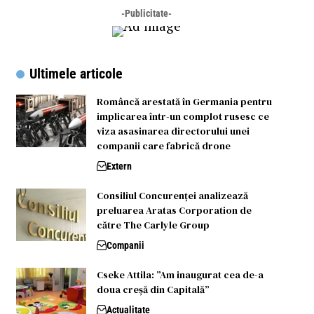
-Publicitate-
Ultimele articole
Româncă arestată în Germania pentru
implicarea într-un complot rusesc ce
viza asasinarea directorului unei
companii care fabrică drone
Extern
Consiliul Concurenței analizează
preluarea Aratas Corporation de
către The Carlyle Group
Companii
Cseke Attila: ”Am inaugurat cea de-a
doua creșă din Capitală”
Actualitate