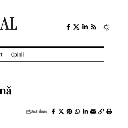
rt
Opinii
ină
Distribuie