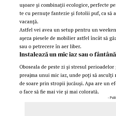
ușoare și combinații ecologice, perfecte p
te cu pernuțe fantezie și fotolii puf, ca să
vacanță.
Astfel vei avea un setup pentru un weekend
așeza piesele de mobilier astfel încât să gă
sau o petrecere în aer liber.
Instalează un mic iaz sau o fântân
Oboseala de peste zi și stresul perioadelor 
preajma unui mic iaz, unde poți să asculți 
de soare prin stropii jucăuși. Apa are un ef
o face să fie mai vie și mai colorată.
- Publ