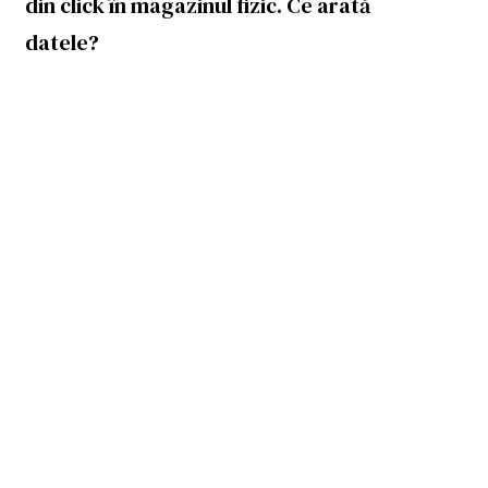
din click în magazinul fizic. Ce arată
datele?