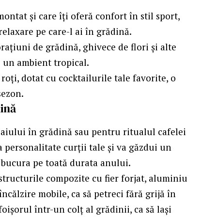
tat și care îți oferă confort în stil sport,
elaxare pe care-l ai în grădină.
țiuni de grădină, ghivece de flori și alte
i un ambient tropical.
oți, dotat cu cocktailurile tale favorite, o
 sezon.
dină
ceaiului în grădină sau pentru ritualul cafelei
 personalitate curții tale și va găzdui un
i bucura pe toată durata anului.
tructurile compozite cu fier forjat, aluminiu
călzire mobile, ca să petreci fără grijă în
ișorul într-un colț al grădinii, ca să lași