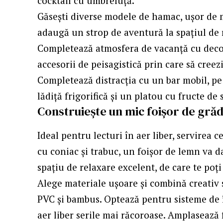
cocktail cu umbreluță.
Găsești diverse modele de hamac, ușor de mon
adaugă un strop de aventură la spațiul de r
Completează atmosfera de vacanță cu decora
accesorii de peisagistică prin care să creez
Completează distracția cu un bar mobil, pe r
lădiță frigorifică și un platou cu fructe de
Construiește un mic foișor de gră
Ideal pentru lecturi în aer liber, servirea 
cu coniac și trabuc, un foișor de lemn va da
spațiu de relaxare excelent, de care te poț
Alege materiale ușoare și combină creativ s
PVC și bambus. Optează pentru sisteme de în
aer liber serile mai răcoroase. Amplasează fo