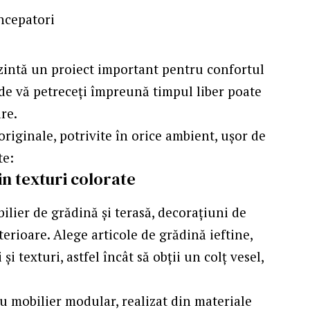
ezintă un proiect important pentru confortul
unde vă petreceți împreună timpul liber poate
re.
 originale, potrivite în orice ambient, ușor de
te:
n texturi colorate
ilier de grădină și terasă, decorațiuni de
terioare. Alege
articole de grădină ieftine
,
și texturi, astfel încât să obții un colț vesel,
cu mobilier modular, realizat din materiale