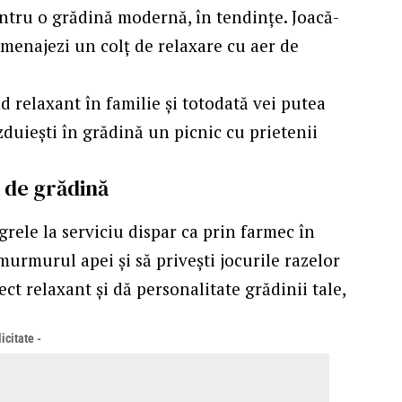
entru o grădină modernă, în tendințe. Joacă-
 amenajezi un colț de relaxare cu aer de
 relaxant în familie și totodată vei putea
zduiești în grădină un picnic cu prietenii
ă de grădină
grele la serviciu dispar ca prin farmec în
murmurul apei și să privești jocurile razelor
ect relaxant și dă personalitate grădinii tale,
icitate -