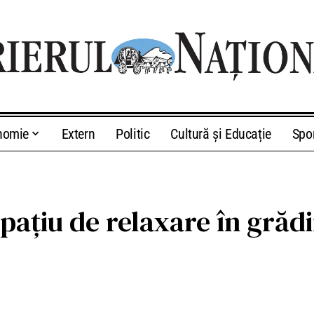
nomie
Extern
Politic
Cultură și Educație
Spo
pațiu de relaxare în grăd