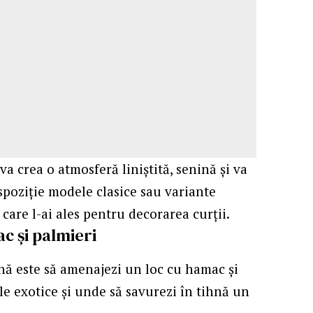
va crea o atmosferă liniștită, senină și va
dispoziție modele clasice sau variante
 care l-ai ales pentru decorarea curții.
c și palmieri
nă este să amenajezi un loc cu hamac și
ele exotice și unde să savurezi în tihnă un