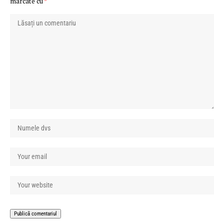
marcate cu
*