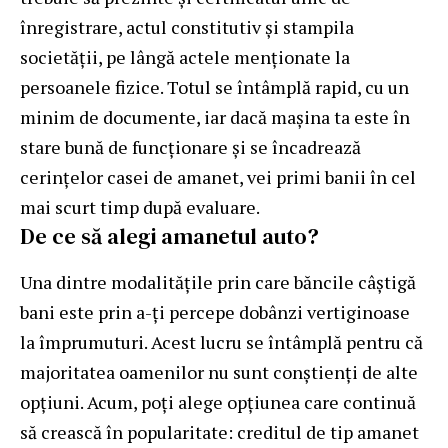
înregistrare, actul constitutiv şi stampila
societăţii, pe lângă actele menţionate la
persoanele fizice. Totul se întâmplă rapid, cu un
minim de documente, iar dacă maşina ta este în
stare bună de funcţionare şi se încadrează
cerinţelor casei de amanet, vei primi banii în cel
mai scurt timp după evaluare.
De ce să alegi amanetul auto?
Una dintre modalitățile prin care băncile câștigă
bani este prin a-ți percepe dobânzi vertiginoase
la împrumuturi. Acest lucru se întâmplă pentru că
majoritatea oamenilor nu sunt conștienți de alte
opțiuni. Acum, poţi alege opțiunea care continuă
să crească în popularitate: creditul de tip amanet