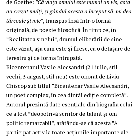
de Goethe:
”Că viaţa omului este numai un vis, asta
au crezut mulţi, şi gândul acesta a început să-mi dea
târcoale şi mie”
, transpus însă într-o formă
originală, de poezie filosofică. În timp ce, în
”Realitatea sinelui”, drumul eliberării de sine
este văzut, aşa cum este şi firesc, ca o detaşare de
terestru şi de forma întrupată.
Bicentenarul Vasile Alecsandri (21 iulie, stil
vechi, 3 august, stil nou) este onorat de Liviu
Chiscop sub titlul ”Bicentenar Vasile Alecsandri,
un poet complex, în cea dintâi ediţie completă”.
Autorul prezintă date esenţiale din biografia celui
ce a fost ”deopotrivă scriitor de talent şi om
politic remarcabil”, arătându-se că acesta ”A
participat activ la toate acţiunile importante ale