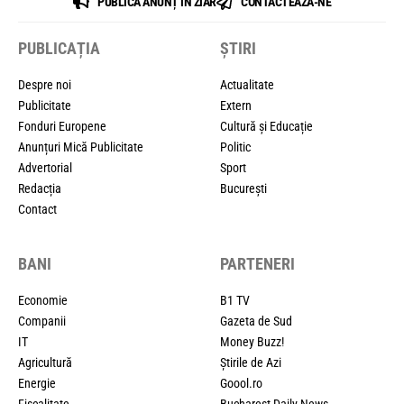
PUBLICĂ ANUNȚ ÎN ZIAR
CONTACTEAZĂ-NE
PUBLICAȚIA
ȘTIRI
Despre noi
Actualitate
Publicitate
Extern
Fonduri Europene
Cultură și Educație
Anunțuri Mică Publicitate
Politic
Advertorial
Sport
Redacția
București
Contact
BANI
PARTENERI
Economie
B1 TV
Companii
Gazeta de Sud
IT
Money Buzz!
Agricultură
Știrile de Azi
Energie
Goool.ro
Fiscalitate
Bucharest Daily News