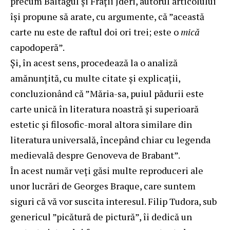
precum Baltagul şi Fraţii Jderi, autorul articolului
îşi propune să arate, cu argumente, că ”această
carte nu este de raftul doi ori trei; este o
mică
capodoperă”.
Şi, în acest sens, procedează la o analiză
amănunţită, cu multe citate şi explicaţii,
concluzionând că ”Măria-sa, puiul pădurii este
carte unică în literatura noastră şi superioară
estetic şi filosofic-moral altora similare din
literatura universală, începând chiar cu legenda
medievală despre Genoveva de Brabant”.
În acest număr veţi găsi multe reproduceri ale
unor lucrări de Georges Braque, care suntem
siguri că vă vor suscita interesul. Filip Tudora, sub
genericul ”picătură de pictură”, îi dedică un