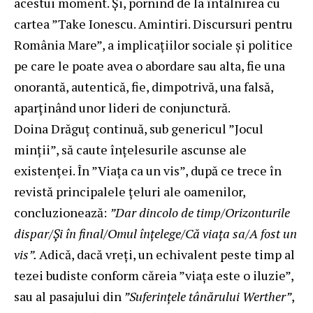
acestui moment. Şi, pornind de la întâlnirea cu
cartea ”Take Ionescu. Amintiri. Discursuri pentru
România Mare”, a implicaţiilor sociale şi politice
pe care le poate avea o abordare sau alta, fie una
onorantă, autentică, fie, dimpotrivă, una falsă,
aparţinând unor lideri de conjunctură.
Doina Drăguţ continuă, sub genericul ”Jocul
minţii”, să caute înţelesurile ascunse ale
existenţei. În ”Viaţa ca un vis”, după ce trece în
revistă principalele ţeluri ale oamenilor,
concluzionează:
”Dar dincolo de timp/Orizonturile
dispar/Şi în final/Omul înţelege/Că viaţa sa/A fost un
vis”.
Adică, dacă vreţi, un echivalent peste timp al
tezei budiste conform căreia ”viaţa este o iluzie”,
sau al pasajului din
”Suferinţele tânărului Werther”
,