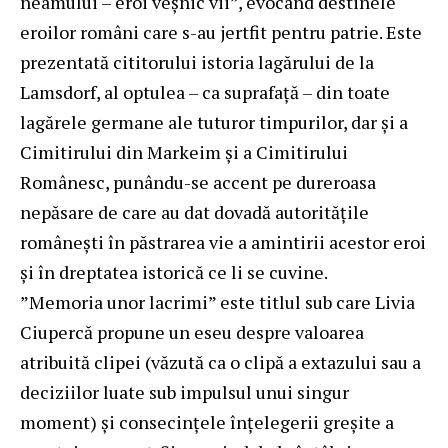
neamului – eroi veşnic vii”, evocând destinele
eroilor români care s-au jertfit pentru patrie. Este
prezentată cititorului istoria lagărului de la
Lamsdorf, al optulea – ca suprafaţă – din toate
lagărele germane ale tuturor timpurilor, dar şi a
Cimitirului din Markeim şi a Cimitirului
Românesc, punându-se accent pe dureroasa
nepăsare de care au dat dovadă autorităţile
româneşti în păstrarea vie a amintirii acestor eroi
şi în dreptatea istorică ce li se cuvine.
”Memoria unor lacrimi” este titlul sub care Livia
Ciupercă propune un eseu despre valoarea
atribuită clipei (văzută ca o clipă a extazului sau a
deciziilor luate sub impulsul unui singur
moment) şi consecinţele înţelegerii greşite a