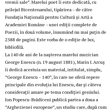
vremii sale”. Marelui poet îi este dedicată, cu
prilejul Bicentenarului, tipărirea – de către
Fundaţia Naţională pentru Cultură şi Artă a
Academiei Române – unei ediţii complete de
Poezii, în două volume, însumând nu mai puţin de
2388 de pagini. Este vorba de o ediţie de lux,
bibliofilă.
La 140 de ani de la naşterea marelui muzician
George Enescu (n. 19 august 1881), Marin I. Arcuş
îi dedică acestuia un material, intitulat, simplu,
”George Enescu – 140”, în care ne oferă repere
principale din evoluţia lui Enescu, dar şi câteva
consideraţii amare pe tema condiţiei geniului.
Ion Popescu-Brădiceni publică partea a doua a
”Arghezienei europene”, un studiu care, după cum