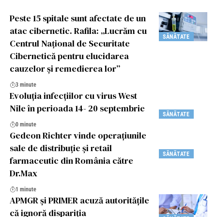
Peste 15 spitale sunt afectate de un
atac cibernetic. Rafila: „Lucrăm cu
SĂNĂTATE
Centrul Naţional de Securitate
Cibernetică pentru elucidarea
cauzelor şi remedierea lor”
3 minute
Evoluția infecțiilor cu virus West
Nile în perioada 14- 20 septembrie
SĂNĂTATE
0 minute
Gedeon Richter vinde operațiunile
sale de distribuție și retail
SĂNĂTATE
farmaceutic din România către
Dr.Max
1 minute
APMGR şi PRIMER acuză autorităţile
că ignoră dispariţia