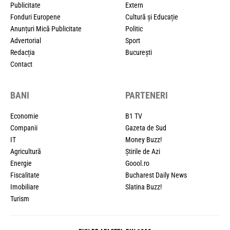
Publicitate
Extern
Fonduri Europene
Cultură și Educație
Anunțuri Mică Publicitate
Politic
Advertorial
Sport
Redacția
București
Contact
BANI
PARTENERI
Economie
B1 TV
Companii
Gazeta de Sud
IT
Money Buzz!
Agricultură
Știrile de Azi
Energie
Goool.ro
Fiscalitate
Bucharest Daily News
Imobiliare
Slatina Buzz!
Turism